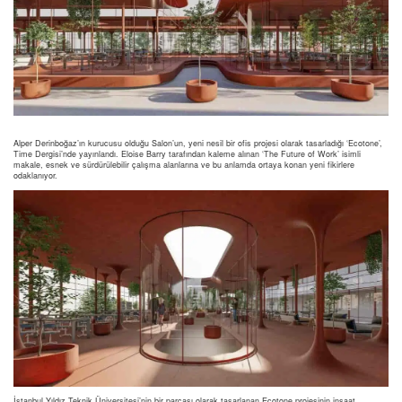
Alper Derinboğaz’ın kurucusu olduğu Salon’un, yeni nesil bir ofis projesi olarak tasarladığı ‘Ecotone’,
Time Dergisi’nde yayınlandı. Eloise Barry tarafından kaleme alınan ‘The Future of Work’ isimli
makale, esnek ve sürdürülebilir çalışma alanlarına ve bu anlamda ortaya konan yeni fikirlere
odaklanıyor.
İstanbul Yıldız Teknik Üniversitesi’nin bir parçası olarak tasarlanan Ecotone projesinin inşaat