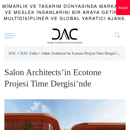
MIMARLIK VE TASARIM DÜNYASINDA MARKALAR
Kapat
VE MESLEK INSANLARINI BIR ARAYA GETIREN
MULTIDISIPLINER VE GLOBAL YARATICI AJANS.
DAC
>
DAC Edito
>
Salon Architects’in Ecotone Projesi Time Dergisi’nde
Salon Architects’in Ecotone
Projesi Time Dergisi’nde