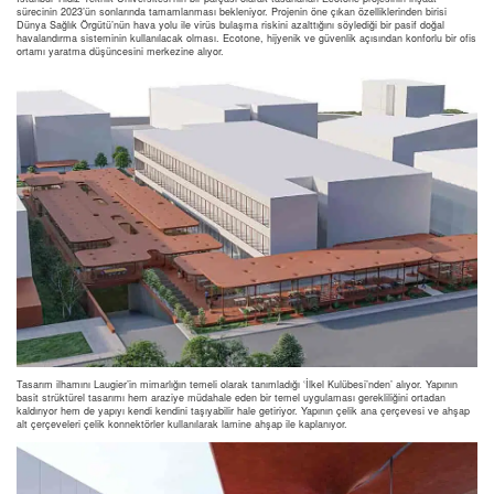
sürecinin 2023’ün sonlarında tamamlanması bekleniyor. Projenin öne çıkan özelliklerinden birisi
Dünya Sağlık Örgütü’nün hava yolu ile virüs bulaşma riskini azalttığını söylediği bir pasif doğal
havalandırma sisteminin kullanılacak olması. Ecotone, hijyenik ve güvenlik açısından konforlu bir ofis
ortamı yaratma düşüncesini merkezine alıyor.
Tasarım ilhamını Laugier’in mimarlığın temeli olarak tanımladığı ‘İlkel Kulübesi’nden’ alıyor. Yapının
basit strüktürel tasarımı hem araziye müdahale eden bir temel uygulaması gerekliliğini ortadan
kaldırıyor hem de yapıyı kendi kendini taşıyabilir hale getiriyor. Yapının çelik ana çerçevesi ve ahşap
alt çerçeveleri çelik konnektörler kullanılarak lamine ahşap ile kaplanıyor.