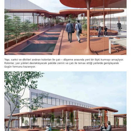
Yapı, sarkıt ve dikitleri andıran kolonları ile çatı – döşeme arasında yeni bir ilişki kurmayı amaçlıyor.
Kolonlar, yan yükleri destekleyecek şekilde zemin ve çatı ile temas ettiği yerlerde genişleyerek
özgün formunu kazanıyor.