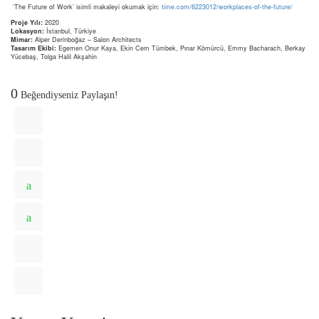
‘The Future of Work’ isimli makaleyi okumak için:
time.com/6223012/workplaces-of-the-future/
Proje Yılı:
2020
Lokasyon:
İstanbul, Türkiye
Mimar:
Alper Derinboğaz – Salon Architects
Tasarım Ekibi:
Egemen Onur Kaya, Ekin Cem Tümbek, Pınar Kömürcü, Emmy Bacharach, Berkay
Yücebaş, Tolga Halil Akşahin
0
Beğendiyseniz Paylaşın!