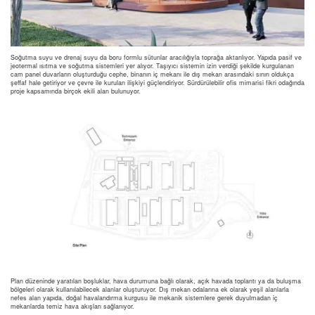
Soğutma suyu ve drenaj suyu da boru formlu sütunlar aracılığıyla toprağa aktarılıyor. Yapıda pasif ve
jeotermal ısıtma ve soğutma sistemleri yer alıyor. Taşıyıcı sistemin izin verdiği şekilde kurgulanan
cam panel duvarların oluşturduğu cephe, binanın iç mekanı ile dış mekan arasındaki sınırı oldukça
şeffaf hale getiriyor ve çevre ile kurulan ilişkiyi güçlendiriyor. Sürdürülebilir ofis mimarisi fikri odağında
proje kapsamında birçok ekili alan bulunuyor.
Plan düzeninde yaratılan boşluklar, hava durumuna bağlı olarak, açık havada toplantı ya da buluşma
bölgeleri olarak kullanılabilecek alanlar oluşturuyor. Dış mekan odalarına ek olarak yeşil alanlarla
nefes alan yapıda, doğal havalandırma kurgusu ile mekanik sistemlere gerek duyulmadan iç
mekanlarda temiz hava akışları sağlanıyor.