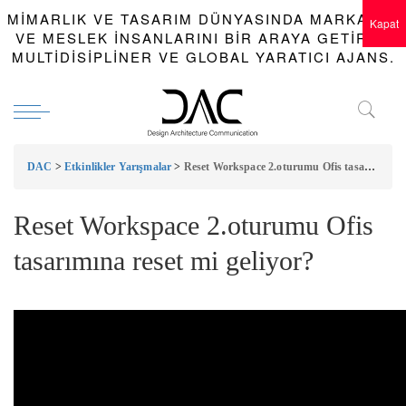
MIMARLIK VE TASARIM DÜNYASINDA MARKALAR
Kapat
VE MESLEK INSANLARINI BIR ARAYA GETIREN
MULTIDISIPLINER VE GLOBAL YARATICI AJANS.
DAC
>
Etkinlikler Yarışmalar
>
Reset Workspace 2.oturumu Ofis tasarımına reset mi geliyor?
Reset Workspace 2.oturumu Ofis
tasarımına reset mi geliyor?