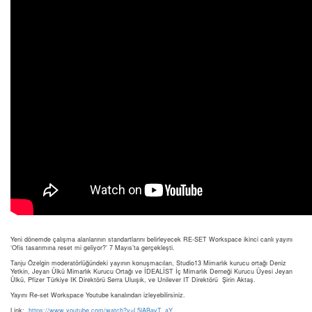
Yeni dönemde çalışma alanlarının standartlarını belirleyecek RE-SET Workspace ikinci canlı yayını
‘Ofis tasarımına reset mi geliyor?’ 7 Mayıs’ta gerçekleşti.
Tanju Özelgin moderatörlüğündeki yayının konuşmacıları, Studio13 Mimarlık kurucu ortağı Deniz
Yetkin, Jeyan Ülkü Mimarlık Kurucu Ortağı ve İDEALİST İç Mimarlık Derneği Kurucu Üyesi Jeyan
Ülkü, Pfizer Türkiye IK Direktörü Serra Uluışık, ve Unilever IT Direktörü Şirin Aktaş.
Yayını Re-set Workspace Youtube kanalından izleyebilirsiniz.
Link:
https://www.youtube.com/watch?v=L5lABayT_aY