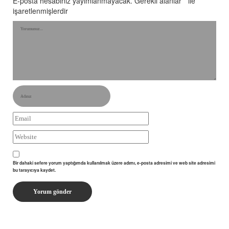
E-posta hesabınız yayımlanmayacak.
Gerekli alanlar
*
ile
işaretlenmişlerdir
Bir dahaki sefere yorum yaptığımda kullanılmak üzere adımı, e-posta adresimi ve web site adresimi
bu tarayıcıya kaydet.