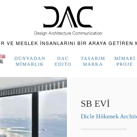
 VE MESLEK INSANLARINI BIR ARAYA GETIREN M
DÜNYADAN
DAC
TASARIM
MIMARI
MIMARLIK
EDITO
MARKA
PROJE
SB EVİ
Dicle Hökenek Archit