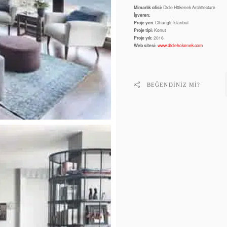
Mimarlık ofisi:
Dicle Hökenek Architecture
İşveren:
Proje yeri
: Cihangir, İstanbul
Proje tipi:
Konut
Proje yılı:
2016
Web sitesi:
www.diclehokenek.com
BEĞENDINIZ MI?