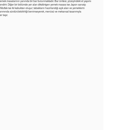
emek masalarının yanında bir bar bulunmaktadır. Bar ünitesi, yüzeyindeki el yapımı
lendirir. Diğer bir bölümde yer alan dikdörtgen yemek masası ise Japon sanatçı
 Mutfak ise iki kabuktan oluşur; tabakların hazırlandığı açık alan ve yemeklerin
asarımında sürdürülebilirliği benimseyerek, menüsü ve mekansal tasarımıyla
r taşır.