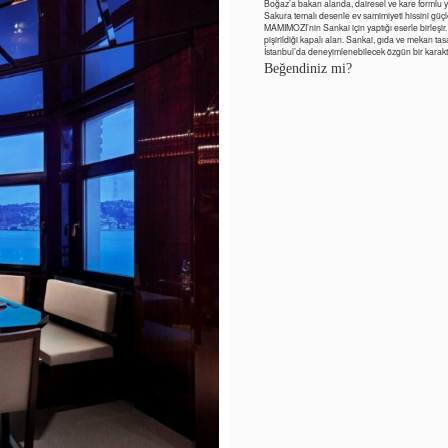
Boğaz’a bakan alanda, dairesel ve kare formlu y
Sakura temalı desenle ev samimiyeti hissini güç
MAMIMOZI’nin Sankai için yaptığı eserle birleşir.
pişirildiği kapalı alan. Sankai, gıda ve mekan t
İstanbul’da deneyimlenebilecek özgün bir karakte
Beğendiniz mi?