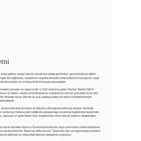
tni
r araya getiren sosyal alanlar olarak öne çıktığı görülürken, günümüzde bu eğilim
lmiştir. Bu bağlamda, misafirlerini seyahat etmeden farklı kültürlerle buluşturan, keşif
 deneyimler, bu anlayışı farklı bir boyuta taşımaktadır.
nseptini yansıtan ve Japonca’da “3. Kat” anlamına gelen Sankai, Bebek Otel’in
nan iç mekan, marka ve kimlik tasarımı; misafirlerine özel bir giriş kodu ile bir otel
iş bir atmosfer sunar. Denize ve ana caddeye bakan iki odanın birleştirilmesiyle
abilmektedir.
 devamında farklı formlara ve dokulara dönüşerek kullanıcıyı karşılar. Zeminde
 kullanıcıyı mekana adım attığında yavaşlamaya ve çevreyi keşfetmeye teşvik eder.
, Japonya’nın geleneksel hasır örgülerinden ilham alarak mekanın akışkanlığını
 ayrı duvar karakteri bulunur. Duvarlarda kullanılan koyu renk moooi marka kabartmalı
olarak kullanılan Tatami’ye atıfta bulunur. Tasarımda Zen ve hayatı kutlama kültürü,
ervis edilmesi ve mekandaki katmanlı detaylarla vurgulanır.