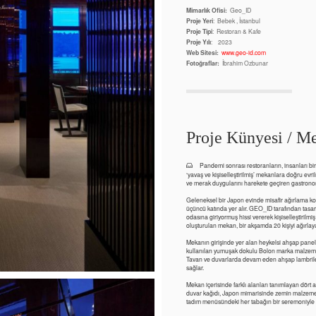
Mimarlık Ofisi:
Geo_ID
Proje Yeri
: Bebek , İstanbul
Proje Tipi
: Restoran & Kafe
Proje Yılı
: 2023
Web Sitesi:
www.geo-id.com
Fotoğraflar:
İbrahim Ozbunar
Proje Künyesi / Me
Pandemi sonrası restoranların, insanları bi
‘yavaş ve kişiselleştirilmiş’ mekanlara doğru evri
ve merak duygularını harekete geçiren gastronomik
Geleneksel bir Japon evinde misafir ağırlama ko
üçüncü katında yer alır. GEO_ID tarafından tasarla
odasına giriyormuş hissi vererek kişiselleştirilm
oluşturulan mekan, bir akşamda 20 kişiyi ağırlay
Mekanın girişinde yer alan heykelsi ahşap panel,
kullanılan yumuşak dokulu Bolon marka malzeme,
Tavan ve duvarlarda devam eden ahşap lambriler
sağlar.
Mekan içerisinde farklı alanları tanımlayan dört
duvar kağıdı, Japon mimarisinde zemin malzemesi 
tadım menüsündeki her tabağın bir seremoniyle s