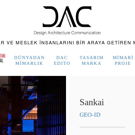
 VE MESLEK INSANLARINI BIR ARAYA GETIREN M
DÜNYADAN
DAC
TASARIM
MIMARI
MIMARLIK
EDITO
MARKA
PROJE
Sankai
GEO-ID