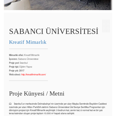
SABANCI ÜNİVERSİTESİ
Kreatif Mimarlık
Mimarlık ofisi:
Kreatif Mimarlık
İşveren:
Sabancı Üniversitesi
Proje yeri
: İstanbul
Proje tipi:
Eğitim Yapısı
Proje yılı: 2017
Web sitesi:
http://kreatifmimarlik.com/
Proje Künyesi / Metni
İstanbul’un merkezinde Dolmabahçe’nin üzerinde yer alan Maçka Semtinde Bayıldım Caddesi
üzerinde yer alan Hilton ParkSA otelinin Sabancı Üniversitesi Üst Seviye Sertifika Programları için
dönüşüm projesi için Kreatif Mimarlık seçilmiştir. 3 bodrum kat, zemin kat, 6 normal kat ve bir çatı
teras katından oluşan proje toplam 10.000 m² kapalı alana sahiptir.