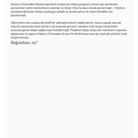
Sabancı Üniversitesi Akademisyenlerle oluşturulan ihtiyaç programı mevcut yapı içerisinden
planlanırken zemin kat konferans salonları ve Sergi / Oturma alanı olarak planlanmıştır. 1. Bodrum
kat sokak eğiminden dolayı iç bahçeye sahiptir ve yemek salonu ile rezerv derslikler için
planlanmıştır.
Öğrencilerin ders aralarında keyifli bir vakit geçirmelerini sağlamak için mevcut yapıda asansör
holünün karşısında zemin kat ile 6. kat arasında geniş bir merdiven holü oluşturularak katlar
arasında görsel iletişim sağlanması hedeflenmiştir. Plastik bir etkiye sahip olan merdivenin dışardan
algılanması ve yapının Sabancı Üniversitesi ile yeni bir kimlik kazanması için cephede şeffaf bir yırtık
oluşturulmuştur.
Beğendiniz mi?