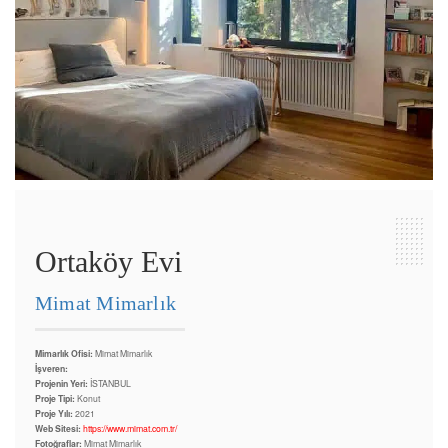
Ortaköy Evi
Mimat Mimarlık
Mimarlık Ofisi:
Mimat Mimarlık
İşveren:
Projenin Yeri:
İSTANBUL
Proje Tipi:
Konut
Proje Yılı:
2021
Web Sitesi:
https://www.mimat.com.tr/
Fotoğraflar:
Mimat Mimarlık