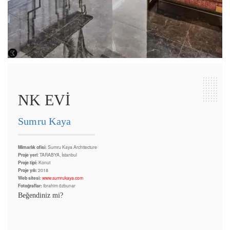
NK EVİ
Sumru Kaya
Mimarlık ofisi:
Sumru Kaya Architecture
Proje yeri
: TARABYA, İstanbul
Proje tipi:
Konut
Proje yılı:
2018
Web sitesi:
www.sumrukaya.com
Fotoğraflar:
ibrahim özbunar
Beğendiniz mi?