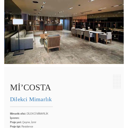
Mİ’COSTA
Dilekci Mimarlık
Mimarlık ofisi:
DİLEKCİ MİMARLİK
İşveren:
Proje yeri:
Çeşme, İzmir
Proje tipi:
Residence