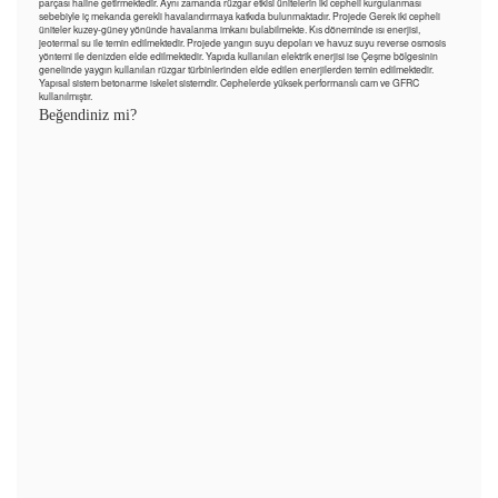
parçası haline getirmektedir. Aynı zamanda rüzgar etkisi ünitelerin iki cepheli kurgulanması
sebebiyle iç mekanda gerekli havalandırmaya katkıda bulunmaktadır. Projede Gerek iki cepheli
üniteler kuzey-güney yönünde havalanma imkanı bulabilmekte. Kıs döneminde ısı enerjisi,
jeotermal su ile temin edilmektedir. Projede yangın suyu depoları ve havuz suyu reverse osmosis
yöntemi ile denizden elde edilmektedir. Yapıda kullanılan elektrik enerjisi ise Çeşme bölgesinin
genelinde yaygın kullanılan rüzgar türbinlerinden elde edilen enerjilerden temin edilmektedir.
Yapısal sistem betonarme iskelet sistemdir. Cephelerde yüksek performanslı cam ve GFRC
kullanılmıştır.
Beğendiniz mi?