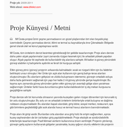
Proje yılı:
2009-2011
Web sitesi:
www.dilekci.com
Proje Künyesi / Metni
Mi’Costa projesi İzmir çeşme yarımadasının en güzel plajlarından biri olan boyalık plajı
üzerindedir. Çeşme yarımadası denizi, iklimi ve termal su kaynaklarıyla öne Çıkmaktadır. Bölgede
genel olarak otel ve konut yapılaşması vardır.
Mi’Costa, tüm ünitelerin denizi kesintisiz görebileceği bir şekilde tasarlanmıştır. Proje alanı denize
daha yakın alçak yapılanmalar (ayni zamanda rüzgarı kesmek için) ile arkadaki yüksek yapıdan
oluşur. Alçak yapılar iki cephede de kullanılabilir dış alanlara sahiptir. Alt katları is güney yönündeki
güneşi alabilen iç bahçelerle aydınlık ve ferah bir kurguya sahiptir.
Etkin güneş yönü (güney) projenin arkasında kalmaktadır. sıcak ve rüzgarlı iklim için bu faktörler
belirleyici unsur olmuştur. Her Ünite için açık alan kullanımı için geniş bahçe-teras alanları
oluşturulmuştur. Bu alanların gökyüzü ve ufukla buluşmasını istememiz, güneşin ortadaki avluya
daha fazla gelmesini sağlamak için yapı her katta 2 mt güney yönünde geriye kaydırılmıştır. Bu
kayma aynı zamanda güney yönünden gelen etkin güneş için avantajlı gölge alanı yaratması
sağlanmıştır. Üniteler farklı hava durumlarına göre kullanılabilecek bir iç-dış mekan kurgusuna
geçişliliğine sahiptir.
Proje denize sıfır bir konumda olmasının yanında kuzeyden gelen rüzgar dönemleri için korunaklı iç
bir avlu oluşturulmuştur. Bu avlu on ve arkadaki ünitelerin birbirleriyle ortak buluşma ve dağılma
noktasını oluşturmaktadır. Bu alandan kapalı alandaki, giriş lobisi, sosyal merkez, restaurant, spa
gibi birimlere geçilebildiği gibi acık alanda havuz ve termal havuz alanlarını barındırmaktadır.
Proje alanı iki girişi vardır. Bunlardan orta alandan ana giriş holü ile erişim sağlanırken, ayrıca
kuzey cephesinden de bir üst kottan giriş yapılabilmektedir. Proje ekolojik ve sürdürülebilirlik
kriterleriyle tasarlanmıştır. Pasif iklimsel verilerin kullanımına önem verilmiştir. Projenin yönlenişi,
güneşin geliş açılarını kullanarak gölgeler yaratmakta, kuzey ışığının olumlu etkilerini de projenin