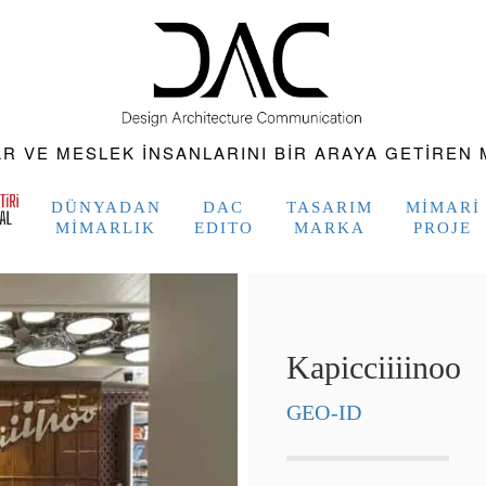
 VE MESLEK INSANLARINI BIR ARAYA GETIREN M
DÜNYADAN
DAC
TASARIM
MIMARI
MIMARLIK
EDITO
MARKA
PROJE
Kapicciiiinoo
GEO-ID