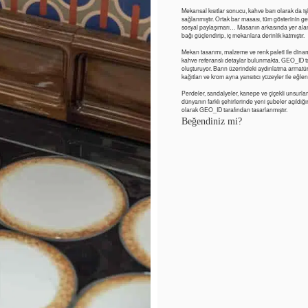
Mekansal kısıtlar sonucu, kahve barı olarak da
sağlanmıştır. Ortak bar masası, tüm gösterinin ger
sosyal paylaşımarı… Masanın arkasında yer alan 
bağı güçlendirip, iç mekanlara derinlik katmıştır.
Mekan tasarımı, malzeme ve renk paleti ile dinamik
kahve referanslı detaylar bulunmakta. GEO_ID t
oluşturuyor. Barın üzerindeki aydınlatma armatür
kağıtları ve krom ayna yansıtıcı yüzeyler ile eğlence
Perdeler, sandalyeler, kanepe ve çiçekli unsurla
dünyanın farklı şehirlerinde yeni şubeler açıldığ
olarak GEO_ID tarafından tasarlanmıştır.
Beğendiniz mi?