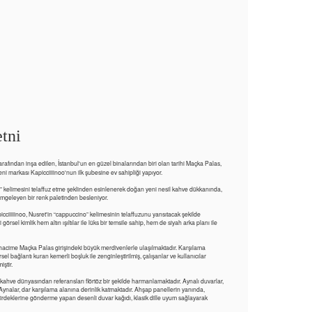
tni
rafından inşa edilen, İstanbul'un en güzel binalarından biri olan tarihi Maçka Palas,
ni markası Kapicciiiinoo'nun ilk şubesine ev sahipliği yapıyor.
kelimesini telaffuz etme şeklinden esinlenerek doğan yeni nesil kahve dükkanında,
imgeleyen bir renk paletinden besleniyor.
ciiiiinoo, Nusret'in “cappuccino” kelimesinin telaffuzunu yansıtacak şekilde
örsel kimlik hem altın ışıltılar ile lüks bir temsile sahip, hem de siyah arka planı ile
 hacime Maçka Palas girişindeki büyük merdivenlerle ulaşılmaktadır. Karşılama
l bağlantı kuran kemerli boşluk ile zenginleştirilmiş, çalışanlar ve kullanıcılar
ştir.
e kahve dünyasından referansları flörtöz bir şekilde harmanlamaktadır. Aynalı duvarlar,
. Aynalar, dar karşılama alanına derinlik katmaktadır. Ahşap panellerin yanında,
kirdeklerine gönderme yapan desenli duvar kağıdı, klasik dille uyum sağlayarak