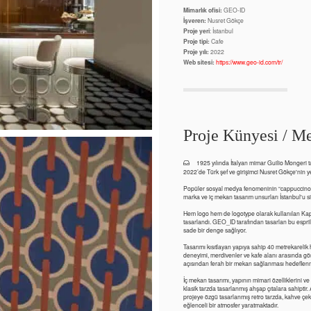
Mimarlık ofisi:
GEO-ID
İşveren:
Nusret Gökçe
Proje yeri
: İstanbul
Proje tipi:
Cafe
Proje yılı:
2022
Web sitesi:
https://www.geo-id.com/tr/
Proje Künyesi / Me
1925 yılında İtalyan mimar Guilio Mongeri ta
2022’de Türk şef ve girişimci Nusret Gökçe'nin ye
Popüler sosyal medya fenomeninin “cappuccino” 
marka ve iç mekan tasarım unsurları İstanbul'u s
Hem logo hem de logotype olarak kullanılan Kapic
tasarlandı. GEO_ID tarafından tasarlan bu esprili g
sade bir denge sağlıyor.
Tasarımı kısıtlayan yapıya sahip 40 metrekarelik
deneyimi, merdivenler ve kafe alanı arasında görse
açısından ferah bir mekan sağlanması hedeflenmi
İç mekan tasarımı, yapının mimari özelliklerini v
klasik tarzda tasarlanmış ahşap çıtalara sahiptir
projeye özgü tasarlanmış retro tarzda, kahve çe
eğlenceli bir atmosfer yaratmaktadır.