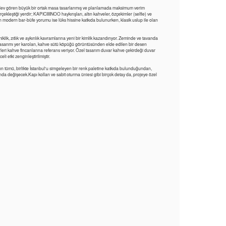
 işlev gören büyük bir ortak masa tasarlanmış ve planlamada maksimum verim
çekleştiği yerdir; KAPICIIIINOO haykırışları, altın kahveler, özçekimler (selfie) ve
modern bar-büfe yorumu ise lüks hissine katkıda bulunurken, klasik uslup ile olan
lik, zıtlık ve aykırılık kavramlarına yeni bir kimlik kazandırıyor. Zeminde ve tavanda
asarımı yer karoları, kahve sütü köpüğü görüntüsünden elde edilen bir desen
leri kahve fincanlarına referans veriyor. Özel tasarım duvar kahve çekirdeği duvar
li etki zenginleştirilmiştir.
rın tümü, birlikte İstanbul'u simgeleyen bir renk paletine katkıda bulunduğundan,
ında değişecek.Kapı kolları ve sabit oturma üniesi gibi birçok detay da, projeye özel