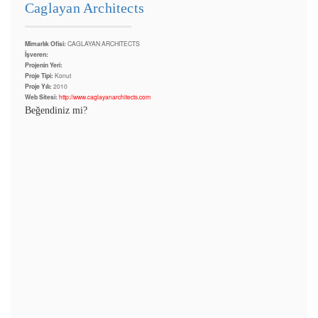
Caglayan Architects
Mimarlık Ofisi:
CAGLAYAN ARCHITECTS
İşveren:
Projenin Yeri:
Proje Tipi:
Konut
Proje Yılı:
2010
Web Sitesi:
http://www.caglayanarchitects.com
Beğendiniz mi?