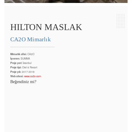
HILTON MASLAK
CA2O Mimarlık
Mimarlık ofisi:
CA2O
İşveren:
SUMMA
Proje yeri
: İstanbul
Proje tipi:
Otel & Resort
Proje yılı:
2017-2018
Web sitesi:
www.ca2o.com
Beğendiniz mi?