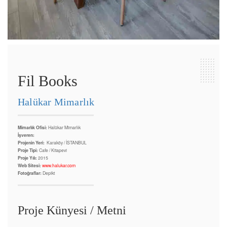
Fil Books
Halükar Mimarlık
Mimarlık Ofisi:
Halükar Mimarlık
İşveren:
Projenin Yeri:
Karaköy / İSTANBUL
Proje Tipi:
Cafe / Kitapevi
Proje Yılı:
2015
Web Sitesi:
www.halukar.com
Fotoğraflar:
Depikt
Proje Künyesi / Metni