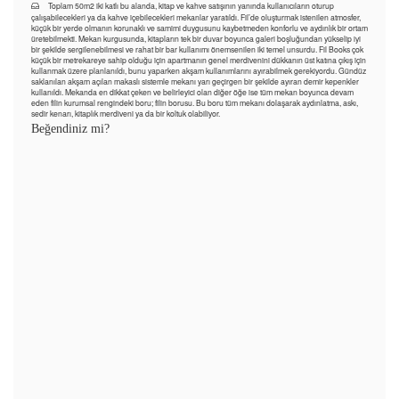
Toplam 50m2 iki katlı bu alanda, kitap ve kahve satışının yanında kullanıcıların oturup
çalışabilecekleri ya da kahve içebilecekleri mekanlar yaratıldı. Fil’de oluşturmak istenilen atmosfer,
küçük bir yerde olmanın korunaklı ve samimi duygusunu kaybetmeden konforlu ve aydınlık bir ortam
üretebilmekti. Mekan kurgusunda, kitapların tek bir duvar boyunca galeri boşluğundan yükselip iyi
bir şekilde sergilenebilmesi ve rahat bir bar kullanımı önemsenilen iki temel unsurdu. Fil Books çok
küçük bir metrekareye sahip olduğu için apartmanın genel merdivenini dükkanın üst katına çıkış için
kullanmak üzere planlanıldı, bunu yaparken akşam kullanımlarını ayırabilmek gerekiyordu. Gündüz
saklanılan akşam açılan makaslı sistemle mekanı yarı geçirgen bir şekilde ayıran demir kepenkler
kullanıldı. Mekanda en dikkat çeken ve belirleyici olan diğer öğe ise tüm mekan boyunca devam
eden filin kurumsal rengindeki boru; filin borusu. Bu boru tüm mekanı dolaşarak aydınlatma, askı,
sedir kenarı, kitaplık merdiveni ya da bir koltuk olabiliyor.
Beğendiniz mi?