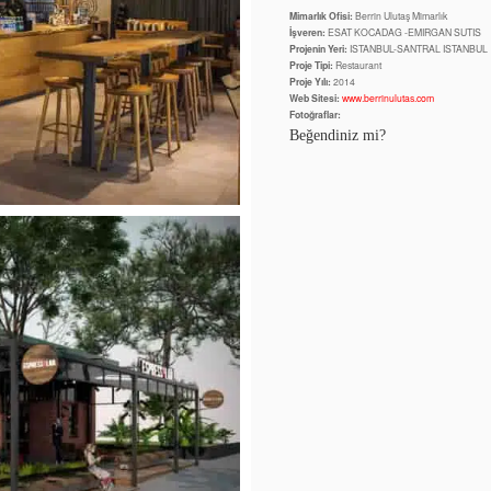
Mimarlık Ofisi:
Berrin Ulutaş Mimarlık
İşveren:
ESAT KOCADAG -EMIRGAN SUTIS
Projenin Yeri:
ISTANBUL-SANTRAL ISTANBUL
Proje Tipi:
Restaurant
Proje Yılı:
2014
Web Sitesi:
www.berrinulutas.com
Fotoğraflar:
Beğendiniz mi?