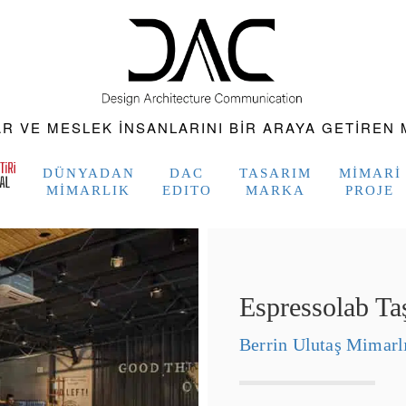
 VE MESLEK INSANLARINI BIR ARAYA GETIREN M
DÜNYADAN
DAC
TASARIM
MIMARI
MIMARLIK
EDITO
MARKA
PROJE
Espressolab Ta
Berrin Ulutaş Mimarl