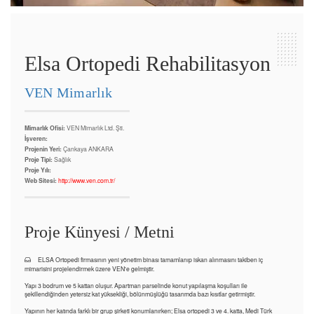
Elsa Ortopedi Rehabilitasyon
VEN Mimarlık
Mimarlık Ofisi:
VEN Mimarlık Ltd. Şti.
İşveren:
Projenin Yeri:
Çankaya ANKARA
Proje Tipi:
Sağlık
Proje Yılı:
Web Sitesi:
http://www.ven.com.tr/
Proje Künyesi / Metni
ELSA Ortopedi firmasının yeni yönetim binası tamamlanıp iskan alınmasını takiben iç
mimarisini projelendirmek üzere VEN'e gelmiştir.
Yapı 3 bodrum ve 5 kattan oluşur. Apartman parselinde konut yapılaşma koşulları ile
şekillendiğinden yetersiz kat yüksekliği, bölünmüşlüğü tasarımda bazı kısıtlar getirmiştir.
Yapının her katında farklı bir grup şirketi konumlanırken; Elsa ortopedi 3 ve 4. katta, Medi Türk