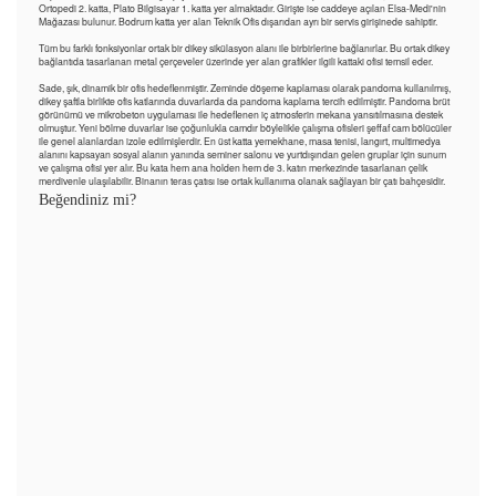
Ortopedi 2. katta, Plato Bilgisayar 1. katta yer almaktadır. Girişte ise caddeye açılan Elsa-Medi'nin
Mağazası bulunur. Bodrum katta yer alan Teknik Ofis dışarıdan ayrı bir servis girişinede sahiptir.
Tüm bu farklı fonksiyonlar ortak bir dikey sikülasyon alanı ile birbirlerine bağlanırlar. Bu ortak dikey
bağlantıda tasarlanan metal çerçeveler üzerinde yer alan grafikler ilgili kattaki ofisi temsil eder.
Sade, şık, dinamik bir ofis hedeflenmiştir. Zeminde döşeme kaplaması olarak pandoma kullanılmış,
dikey şaftla birlikte ofis katlarında duvarlarda da pandoma kaplama tercih edilmiştir. Pandoma brüt
görünümü ve mikrobeton uygulaması ile hedeflenen iç atmosferin mekana yansıtılmasına destek
olmuştur. Yeni bölme duvarlar ise çoğunlukla camdır böylelikle çalışma ofisleri şeffaf cam bölücüler
ile genel alanlardan izole edilmişlerdir. En üst katta yemekhane, masa tenisi, langırt, multimedya
alanını kapsayan sosyal alanın yanında seminer salonu ve yurtdışından gelen gruplar için sunum
ve çalışma ofisi yer alır. Bu kata hem ana holden hem de 3. katın merkezinde tasarlanan çelik
merdivenle ulaşılabilir. Binanın teras çatısı ise ortak kullanıma olanak sağlayan bir çatı bahçesidir.
Beğendiniz mi?