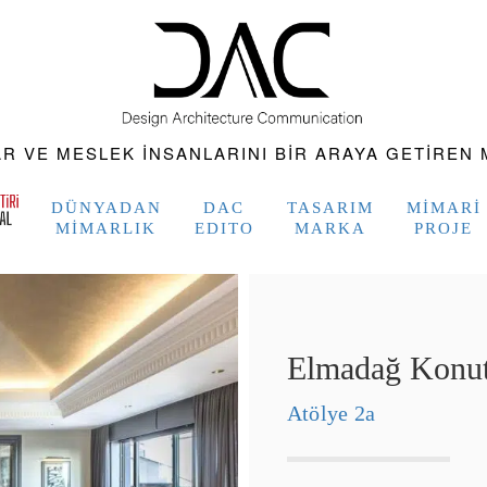
 VE MESLEK INSANLARINI BIR ARAYA GETIREN M
DÜNYADAN
DAC
TASARIM
MIMARI
MIMARLIK
EDITO
MARKA
PROJE
Elmadağ Konut
Atölye 2a