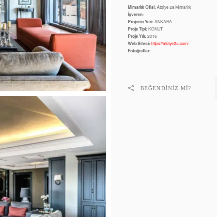
Mimarlık Ofisi:
Atölye 2a Mimarlık
İşveren:
Projenin Yeri:
ANKARA
Proje Tipi:
KONUT
Proje Yılı:
2016
Web Sitesi:
https://atolye2a.com/
Fotoğraflar:
BEĞENDINIZ MI?