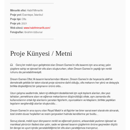
Mimarlık ofisi:
Habif Mimarlık
Proje yeri
: Esentepe, İstanbul
Proje tipi:
Ofis
Proje yılı:
2021
Web sitesi:
www.habifmimarlik.com/
Fotoğraflar:
ibrahim özbunar
Proje Künyesi / Metni
Genç bir mobil oyun geliştiricisi olan Dream Games’in ofis tasarımı için ana amaç; yalın
çizgilere sahip ve işlevsel bir ofis alanı oluştururken, ofisin Dream Games’in yaptığı işin renkli
ruhunu da yansıtabilmesiydi.
Dream Games Ofisi; ilk tasarım kararlarından itibaren, Dream Games’in de heyecanla aktif ve
demokratik şekilde bir takım olarak proje sürecine dahil olduğu, ofis mekanını her yönü ve detayıyla
birlikte düşlediğimiz bir çalışmanın ürünü oldu. .
Uzun çalışma saatlerinde, takım içi etkileşimi desteklemek için açık toplantı alanları, dev yazı
tahtaları, yemekhane alanı ve eğlence mekanlarının düşünüldüğü ofiste, aynı zamanda ofis
kullanıcılarının ortak ilgi alanlarını yansıtan figürlerin, oyuncakların ve kitapların, birlikte yaptıkları
legoların sergilendiği alanlar oluşturuldu. .
Dream Games’in ana oyunu olan Royal Match’e ait figürler ise birer sanat eseri olarak ele alınarak,
özel üretim duvar heykelleri ve resim çerçeveleri halinde kendilerine yer buldu. .
Sonuç olarak, mobil oyun dünyasının renkli ve eğlenceli yüzünü, arkasındaki yazılımın işlevsel ve
mantıksal yönünün ifadesi olan yalın, sade ve işlevsel tasarım çizgilerinin önüne geçmeden ölçülü
bir denge ve uyum içinde yansıtabildiğimiz bir ofis alanı yarattığımıza inanıyoruz.