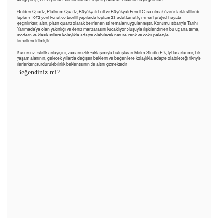
Golden Quartz, Platinum Quartz, Büyükyalı Loft ve Büyükyalı Fendi Casa olmak üzere farklı stillerde
toplam 1072 yeni konut ve tescilli yapılarda toplam 23 adet konut iç mimari projesi hayata
geçirilirken; altın, platin quartz olarak belirlenen stil temaları uygulanmıştır. Konumu itibariyle Tarihi
Yarımada’ya olan yakınlığı ve deniz manzarasını kucaklıyor oluşuyla ilişkilendirilen bu üç ana tema,
modern ve klasik stillere kolaylıkla adapte olabilecek natürel renk ve doku paletiyle
temellendirilmiştir. .
Kusursuz estetik anlayışını, zamansızlık yaklaşımıyla buluşturan Metex Studio Erk, iyi tasarlanmış bir
yaşam alanının, gelecek yıllarda değişen beklenti ve beğenilere kolaylıkla adapte olabileceği fikriyle
ilerlerken; sürdürülebilirlik beklentisinin de altını çizmektedir.
Beğendiniz mi?