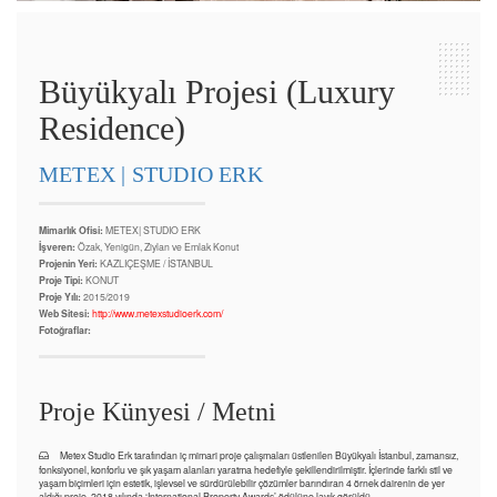
Büyükyalı Projesi (Luxury
Residence)
METEX | STUDIO ERK
Mimarlık Ofisi:
METEX| STUDIO ERK
İşveren:
Özak, Yenigün, Ziylan ve Emlak Konut
Projenin Yeri:
KAZLIÇEŞME / İSTANBUL
Proje Tipi:
KONUT
Proje Yılı:
2015/2019
Web Sitesi:
http://www.metexstudioerk.com/
Fotoğraflar:
Proje Künyesi / Metni
Metex Studio Erk tarafından iç mimari proje çalışmaları üstlenilen Büyükyalı İstanbul, zamansız,
fonksiyonel, konforlu ve şık yaşam alanları yaratma hedefiyle şekillendirilmiştir. İçlerinde farklı stil ve
yaşam biçimleri için estetik, işlevsel ve sürdürülebilir çözümler barındıran 4 örnek dairenin de yer
aldığı proje, 2018 yılında ‘International Property Awards’ ödülüne layık görüldü.