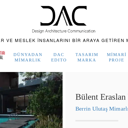
 VE MESLEK INSANLARINI BIR ARAYA GETIREN M
DÜNYADAN
DAC
TASARIM
MIMARI
MIMARLIK
EDITO
MARKA
PROJE
Bülent Eraslan 
Berrin Ulutaş Mimarl