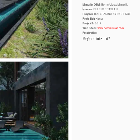
Mimarlık Ofisi:
Berrin Ulutaş Mimarlık
İşveren:
BULENT ERASLAN
Projenin Yeri:
ISTANBUL /CENGELKOY
Proje Tipi:
Konut
Proje Yılı:
2017
Web Sitesi:
www.berrinulutas.com
Fotoğraflar:
Beğendiniz mi?