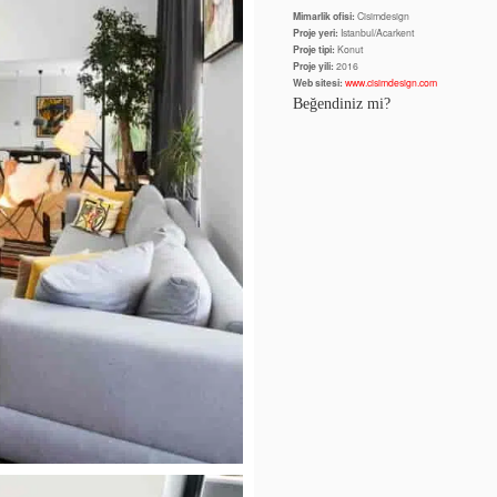
Mimarlik ofisi:
Cisimdesign
Proje yeri:
Istanbul/Acarkent
Proje tipi:
Konut
Proje yili:
2016
Web sitesi:
www.cisimdesign.com
Beğendiniz mi?