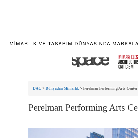
MIMARLIK VE TASARIM DÜNYASINDA MARKALAR
DAC
>
Dünyadan Mimarlık
>
Perelman Performing Arts Center
Perelman Performing Arts Ce