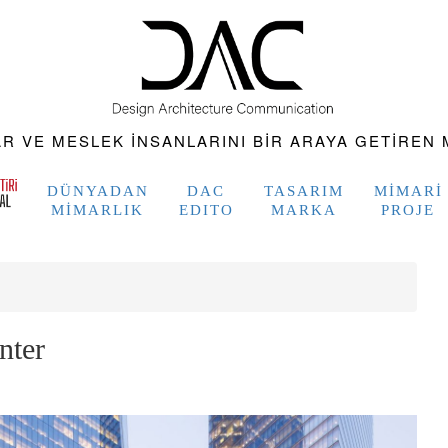
 VE MESLEK INSANLARINI BIR ARAYA GETIREN M
DÜNYADAN
DAC
TASARIM
MIMARI
MIMARLIK
EDITO
MARKA
PROJE
nter