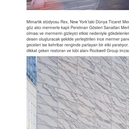
Mimarlık stüdyosu Rex, New York’taki Dünya Ticaret Merk
göz alıcı mermerle kaplı Perelman Gösteri Sanatları Merke
olması ve mermerin gizleyici etkisi nedeniyle gökdelenler a
desen oluşturacak şekilde yerleştirilen ince mermer pane
geceleri ise kehribar renginde parlayan bir etki yaratıyo
dikkat çeken restoran ve lobi alanı Rockwell Group imzası