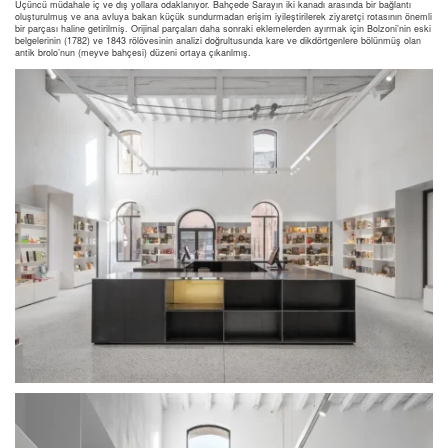
Üçüncü müdahale iç ve dış yollara odaklanıyor. Bahçede Sarayın iki kanadı arasında bir bağlantı
oluşturulmuş ve ana avluya bakan küçük sundurmadan erişim iyileştirilerek ziyaretçi rotasının önemli
bir parçası haline getirilmiş. Orijinal parçaları daha sonraki eklemelerden ayırmak için Bolzoni’nin eski
belgelerinin (1782) ve 1843 rölövesinin analizi doğrultusunda kare ve dikdörtgenlere bölünmüş olan
antik brolo’nun (meyve bahçesi) düzeni ortaya çıkarılmış.