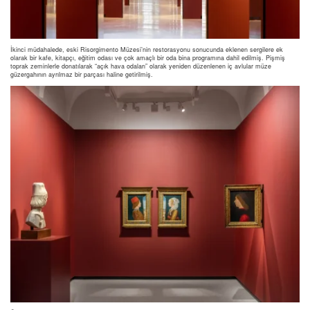
İkinci müdahalede, eski Risorgimento Müzesi’nin restorasyonu sonucunda eklenen sergilere ek
olarak bir kafe, kitapçı, eğitim odası ve çok amaçlı bir oda bina programına dahil edilmiş. Pişmiş
toprak zeminlerle donatılarak “açık hava odaları” olarak yeniden düzenlenen iç avlular müze
güzergahının ayrılmaz bir parçası haline getirilmiş.