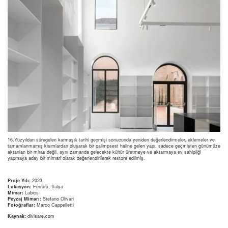
16.Yüzyıldan süregelen karmaşık tarihi geçmişi sonucunda yeniden değerlendirmeler, eklemeler ve
tamamlanmamış kısımlardan oluşarak bir palimpsest haline gelen yapı, sadece geçmişten günümüze
aktarılan bir miras değil, aynı zamanda gelecekte kültür üretmeye ve aktarmaya ev sahipliği
yapmaya aday bir mimari olarak değerlendirilerek restore edilmiş.
Proje Yılı:
2023
Lokasyon:
Ferrara, İtalya
Mimar:
Labics
Peyzaj Mimarı:
Stefano Olivari
Fotoğraflar:
Marco Cappelletti
Kaynak:
divisare.com