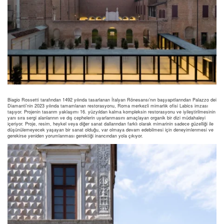
Biagio Rossetti tarafından 1492 yılında tasarlanan İtalyan Rönesansı’nın başyapıtlarından Palazzo dei
Diamanti’nin 2023 yılında tamamlanan restorasyonu, Roma merkezli mimarlık ofisi Labics imzası
taşıyor. Projenin tasarım yaklaşımı 16. yüzyıldan kalma kompleksin restorasyonu ve iyileştirilmesinin
yanı sıra sergi alanlarının ve dış cephelerin uyarlanmasını amaçlayan organik bir dizi müdahaleyi
içeriyor. Proje, resim, heykel veya diğer sanat dallarından farklı olarak mimarinin sadece güzelliği ile
düşünülemeyecek yaşayan bir sanat olduğu, var olmaya devam edebilmesi için deneyimlenmesi ve
gerekirse yeniden yorumlanması gerektiği inancından yola çıkıyor.