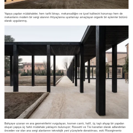
Yapıya yapılan müdahaleler, hem tarihi binayı, mekansallığını ve içsel kalitesini korumayı hem de
mekanlarını modern bir sergi alanının ihtiyaçlarına uyarlamayı amaçlayan organik bir eylemler bütünü
olarak uygulanmış.
Bahçeye uzanan ve ana geometrilerini vurgulayan, kısmen camlı, hafif, üç taşlı ahşap bir yapıdan
oluşan yapıya üç farklı müdahale yaklaşımı bulunuyor; Rossetti ve Tisi kanatları olarak adlandırılan
önceden var olan ana sergi alanlarının teknolojik yeni yüzeylerle donatılması, eski Risorgimento