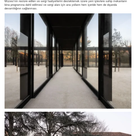
Müzesi’nin restore edilen ve sergi faaliyetlerini desteklemek üzere yeni işlevlere sahip mekanların
bina programına dahil edilmesi ve sergi alanı için ana yolların hem içeride hem de dışarıda
devamlılığının sağlanması.