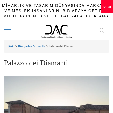
MIMARLIK VE TASARIM DÜNYASINDA MARKALAR
Kapat
VE MESLEK INSANLARINI BIR ARAYA GETIREN
MULTIDISIPLINER VE GLOBAL YARATICI AJANS.
DAC
>
Dünyadan Mimarlık
>
Palazzo dei Diamanti
Palazzo dei Diamanti