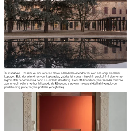
İlk müdahale, Rossetti ve Tisi kanatları olarak adlandırılan önceden var olan ana sergi alanlarını
kapsıyor. Eski duvarları örten yeni kaplamalar, çağdaş bir sanat müzesinin gereksinimi olan termo-
higrometrik performansına sahip sistemlerle donatılmış. Rossetti kanadında yeni Venedik terrazzo
zemin tercih edilmiş ve her iki kanada da Rönesans sarayının mekansal dizilimini vurgulayan,
perdahlanmış pirinçten yeni portallar yerleştirilmiş.