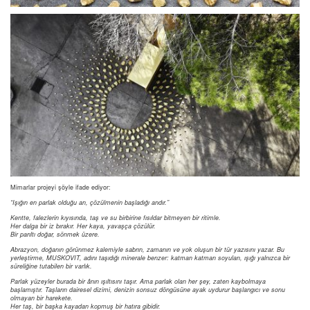
Mimarlar projeyi şöyle ifade ediyor:
“Işığın en parlak olduğu an, çözülmenin başladığı andır.”
Kentte, falezlerin kıyısında, taş ve su birbirine fısıldar bitmeyen bir ritimle.
Her dalga bir iz bırakır. Her kaya, yavaşça çözülür.
Bir parıltı doğar, sönmek üzere.
Abrazyon, doğanın görünmez kalemiyle sabrın, zamanın ve yok oluşun bir tür yazısını yazar. Bu
yerleştirme, MUSKOVIT, adını taşıdığı minerale benzer: katman katman soyulan, ışığı yalnızca bir
süreliğine tutabilen bir varlık.
Parlak yüzeyler burada bir ânın ışıltısını taşır. Ama parlak olan her şey, zaten kaybolmaya
başlamıştır. Taşların dairesel dizimi, denizin sonsuz döngüsüne ayak uydurur başlangıcı ve sonu
olmayan bir harekete.
Her taş, bir başka kayadan kopmuş bir hatıra gibidir.