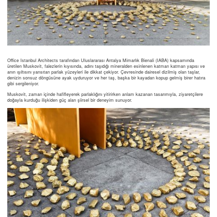
Office Istanbul Architects tarafından Uluslararası Antalya Mimarlık Bienali (IABA) kapsamında
üretilen Muskovit, falezlerin kıyısında, adını taşıdığı mineralden esinlenen katman katman yapısı ve
anın ışıltısını yansıtan parlak yüzeyleri ile dikkat çekiyor. Çevresinde dairesel dizilmiş olan taşlar,
denizin sonsuz döngüsüne ayak uyduruyor ve her taş, başka bir kayadan kopup gelmiş birer hatıra
gibi sergileniyor.
Muskovit, zaman içinde hafifleyerek parlaklığını yitirirken anlam kazanan tasarımıyla, ziyaretçilere
doğayla kurduğu ilişkiden güç alan şiirsel bir deneyim sunuyor.