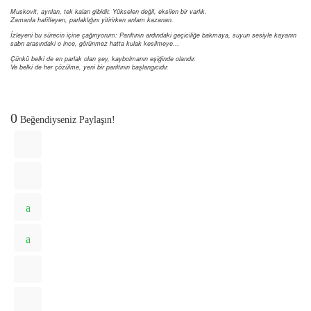
Muskovit, ayrılan, tek kalan gibidir. Yükselen değil, eksilen bir varlık.
Zamanla hafifleyen, parlaklığını yitirirken anlam kazanan.
İzleyeni bu sürecin içine çağırıyorum: Parıltının ardındaki geçiciliğe bakmaya, suyun sesiyle kayanın
sabrı arasındaki o ince, görünmez hatta kulak kesilmeye…
Çünkü belki de en parlak olan şey, kaybolmanın eşiğinde olandır.
Ve belki de her çözülme, yeni bir parıltının başlangıcıdır.
0
Beğendiyseniz Paylaşın!