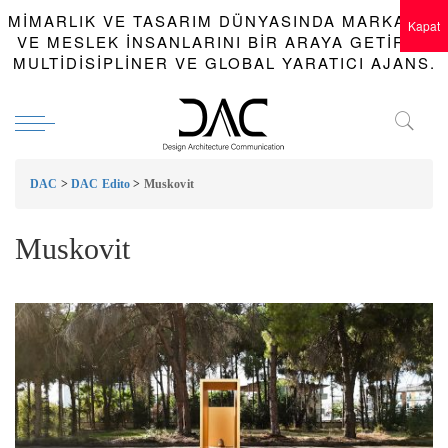
MIMARLIK VE TASARIM DÜNYASINDA MARKALAR
Kapat
VE MESLEK INSANLARINI BIR ARAYA GETIREN
MULTIDISIPLINER VE GLOBAL YARATICI AJANS.
DAC
>
DAC Edito
>
Muskovit
Muskovit