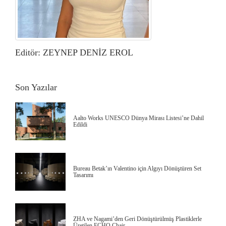
Editör: ZEYNEP DENİZ EROL
Son Yazılar
Aalto Works UNESCO Dünya Mirası Listesi’ne Dahil
Edildi
Bureau Betak’ın Valentino için Algıyı Dönüştüren Set
Tasarımı
ZHA ve Nagami’den Geri Dönüştürülmüş Plastiklerle
Üretilen ECHO Chair