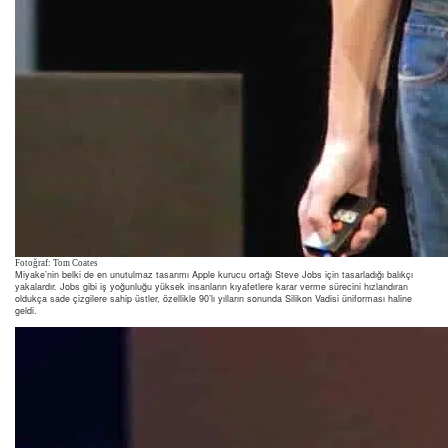
Fotoğraf: Tom Coates
Miyake’nin belki de en unutulmaz tasarımı Apple kurucu ortağı Steve Jobs için tasarladığı balıkçı
yakalardır. Jobs gibi iş yoğunluğu yüksek insanların kıyafetlere karar verme sürecini hızlandıran
oldukça sade çizgilere sahip üstler, özellikle 90’lı yılların sonunda Silikon Vadisi üniforması haline
geldi.