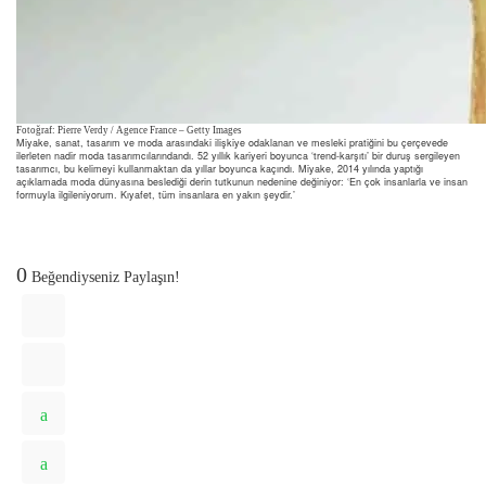
Fotoğraf: Pierre Verdy / Agence France – Getty Images
Miyake, sanat, tasarım ve moda arasındaki ilişkiye odaklanan ve mesleki pratiğini bu çerçevede
ilerleten nadir moda tasarımcılarındandı. 52 yıllık kariyeri boyunca ‘trend-karşıtı’ bir duruş sergileyen
tasarımcı, bu kelimeyi kullanmaktan da yıllar boyunca kaçındı. Miyake, 2014 yılında yaptığı
açıklamada moda dünyasına beslediği derin tutkunun nedenine değiniyor: ‘En çok insanlarla ve insan
formuyla ilgileniyorum. Kıyafet, tüm insanlara en yakın şeydir.’
0
Beğendiyseniz Paylaşın!