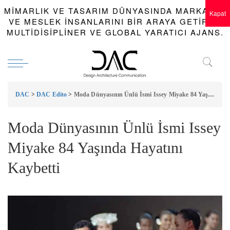
MIMARLIK VE TASARIM DÜNYASINDA MARKALAR
Kapat
VE MESLEK INSANLARINI BIR ARAYA GETIREN
MULTIDISIPLINER VE GLOBAL YARATICI AJANS.
DAC
>
DAC Edito
>
Moda Dünyasının Ünlü İsmi Issey Miyake 84 Yaşında Hayatını Kaybetti
Moda Dünyasının Ünlü İsmi Issey
Miyake 84 Yaşında Hayatını
Kaybetti