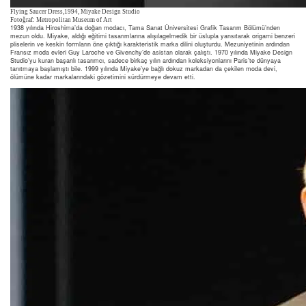
Flying Saucer Dress,1994, Miyake Design Studio
Fotoğraf: Metropolitan Museum of Art
1938 yılında Hiroshima’da doğan modacı, Tama Sanat Üniversitesi Grafik Tasarım Bölümü’nden
mezun oldu. Miyake, aldığı eğitimi tasarımlarına alışılagelmedik bir üslupla yansıtarak origami benzeri
pliselerin ve keskin formların öne çıktığı karakteristik marka dilini oluşturdu. Mezuniyetinin ardından
Fransız moda evleri Guy Laroche ve Givenchy’de asistan olarak çalıştı. 1970 yılında Miyake Design
Studio’yu kuran başarılı tasarımcı, sadece birkaç yılın ardından koleksiyonlarını Paris’te dünyaya
tanıtmaya başlamıştı bile. 1999 yılında Miyake’ye bağlı dokuz markadan da çekilen moda devi,
ölümüne kadar markalarındaki gözetimini sürdürmeye devam etti.