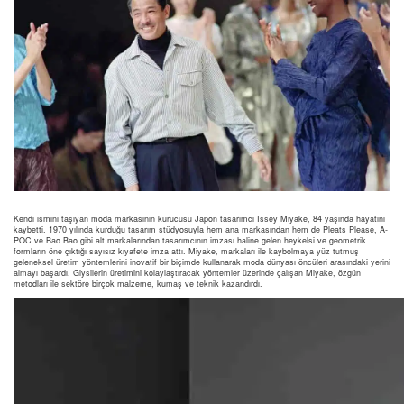
Kendi ismini taşıyan moda markasının kurucusu Japon tasarımcı Issey Miyake, 84 yaşında hayatını
kaybetti. 1970 yılında kurduğu tasarım stüdyosuyla hem ana markasından hem de Pleats Please, A-
POC ve Bao Bao gibi alt markalarından tasarımcının imzası haline gelen heykelsi ve geometrik
formların öne çıktığı sayısız kıyafete imza attı. Miyake, markaları ile kaybolmaya yüz tutmuş
geleneksel üretim yöntemlerini inovatif bir biçimde kullanarak moda dünyası öncüleri arasındaki yerini
almayı başardı. Giysilerin üretimini kolaylaştıracak yöntemler üzerinde çalışan Miyake, özgün
metodları ile sektöre birçok malzeme, kumaş ve teknik kazandırdı.