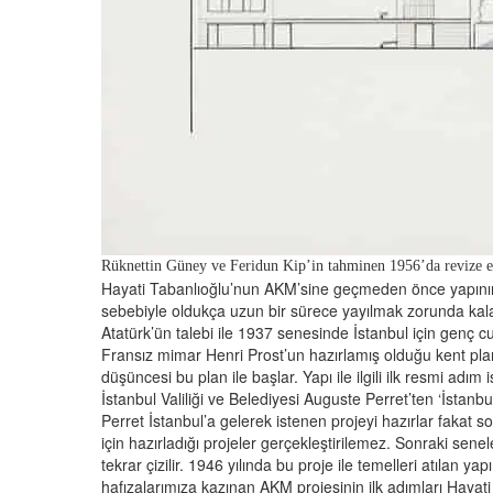
Rüknettin Güney ve Feridun Kip’in tahminen 1956’da revize et
Hayati Tabanlıoğlu’nun AKM’sine geçmeden önce yapının 
sebebiyle oldukça uzun bir sürece yayılmak zorunda kal
Atatürk’ün talebi ile 1937 senesinde İstanbul için genç c
Fransız mimar Henri Prost’un hazırlamış olduğu kent planı
düşüncesi bu plan ile başlar. Yapı ile ilgili ilk resmi adım 
İstanbul Valiliği ve Belediyesi Auguste Perret’ten ‘İstanbu
Perret İstanbul’a gelerek istenen projeyi hazırlar fakat 
için hazırladığı projeler gerçekleştirilemez. Sonraki sen
tekrar çizilir. 1946 yılında bu proje ile temelleri atılan y
hafızalarımıza kazınan AKM projesinin ilk adımları Haya