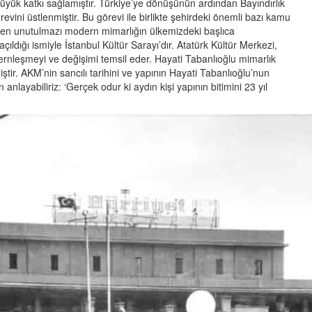
üyük katkı sağlamıştır. Türkiye’ye dönüşünün ardından Bayındırlık
vini üstlenmiştir. Bu görevi ile birlikte şehirdeki önemli bazı kamu
an en unutulmazı modern mimarlığın ülkemizdeki başlıca
açıldığı ismiyle İstanbul Kültür Sarayı’dır. Atatürk Kültür Merkezi,
dernleşmeyi ve değişimi temsil eder. Hayati Tabanlıoğlu mimarlık
miştir. AKM’nin sancılı tarihini ve yapının Hayati Tabanlıoğlu’nun
nlayabiliriz: ‘Gerçek odur ki aydın kişi yapının bitimini 23 yıl