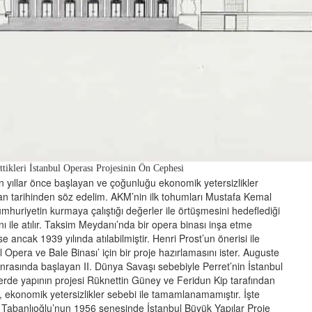
tikleri İstanbul Operası Projesinin Ön Cephesi
yıllar önce başlayan ve çoğunluğu ekonomik yetersizlikler
an tarihinden söz edelim. AKM’nin ilk tohumları Mustafa Kemal
umhuriyetin kurmaya çalıştığı değerler ile örtüşmesini hedeflediği
 ile atılır. Taksim Meydanı’nda bir opera binası inşa etme
ise ancak 1939 yılında atılabilmiştir. Henri Prost’un önerisi ile
l Opera ve Bale Binası’ için bir proje hazırlamasını ister. Auguste
sonrasında başlayan II. Dünya Savaşı sebebiyle Perret’nin İstanbul
elerde yapının projesi Rüknettin Güney ve Feridun Kip tarafından
apı, ekonomik yetersizlikler sebebi ile tamamlanamamıştır. İşte
ti Tabanlıoğlu’nun 1956 senesinde İstanbul Büyük Yapılar Proje