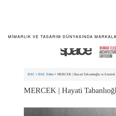
MIMARLIK VE TASARIM DÜNYASINDA MARKALAR
DAC
>
DAC Edito
>
MERCEK | Hayati Tabanlıoğlu ve Atatürk
MERCEK | Hayati Tabanlıoğl