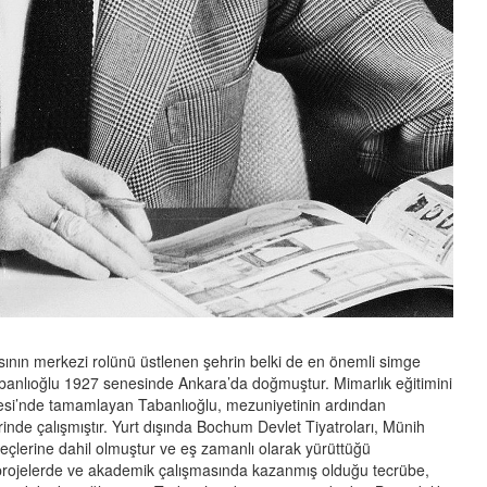
sının merkezi rolünü üstlenen şehrin belki de en önemli simge
abanlıoğlu 1927 senesinde Ankara’da doğmuştur. Mimarlık eğitimini
ltesi’nde tamamlayan Tabanlıoğlu, mezuniyetinin ardından
rinde çalışmıştır. Yurt dışında Bochum Devlet Tiyatroları, Münih
üreçlerine dahil olmuştur ve eş zamanlı olarak yürüttüğü
Bu projelerde ve akademik çalışmasında kazanmış olduğu tecrübe,