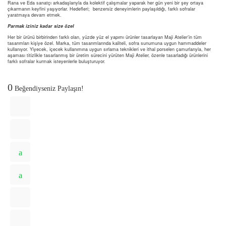
Rana ve Eda sanatçı arkadaşlarıyla da kolektif çalışmalar yaparak her gün yeni bir şey ortaya
çıkarmanın keyfini yaşıyorlar. Hedefleri; benzersiz deneyimlerin paylaşıldığı, farklı sofralar
yaratmaya devam etmek.
Parmak iziniz kadar size özel
Her bir ürünü birbirinden farklı olan, yüzde yüz el yapımı ürünler tasarlayan Maji Atelier’in tüm
tasarımları kişiye özel. Marka, tüm tasarımlarında kaliteli, sofra sunumuna uygun hammaddeler
kullanıyor. Yiyecek, içecek kullanımına uygun sırlama teknikleri ve ithal porselen çamurlarıyla, her
aşaması titizlikle tasarlanmış bir üretim sürecini yürüten Maji Atelier, özenle tasarladığı ürünlerini
farklı sofralar kurmak isteyenlerle buluşturuyor.
0
Beğendiyseniz Paylaşın!