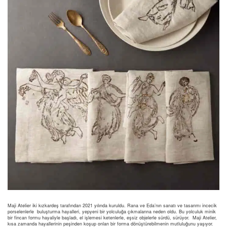
Maji Atelier iki kızkardeş tarafından 2021 yılında kuruldu. Rana ve Eda’nın sanatı ve tasarımı incecik
porselenlerle buluşturma hayalleri, yepyeni bir yolculuğa çıkmalarına neden oldu. Bu yolculuk minik
bir fincan formu hayaliyle başladı, el işlemesi ketenlerle, eşsiz objelerle sürdü, sürüyor. Maji Atelier,
kısa zamanda hayallerinin peşinden koşup onları bir forma dönüştürebilmenin mutluluğunu yaşıyor.