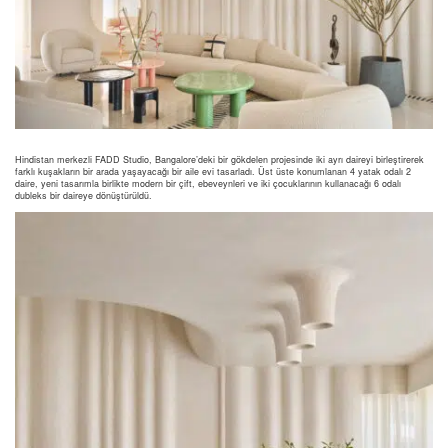
Hindistan merkezli FADD Studio, Bangalore’deki bir gökdelen projesinde iki ayrı daireyi birleştirerek
farklı kuşakların bir arada yaşayacağı bir aile evi tasarladı. Üst üste konumlanan 4 yatak odalı 2
daire, yeni tasarımla birlikte modern bir çift, ebeveynleri ve iki çocuklarının kullanacağı 6 odalı
dubleks bir daireye dönüştürüldü.