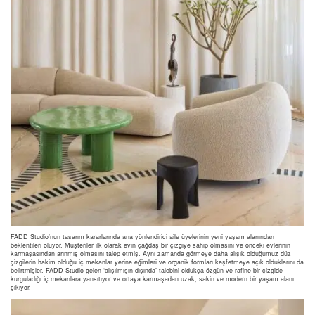
FADD Studio’nun tasarım kararlarında ana yönlendirici aile üyelerinin yeni yaşam alanından
beklentileri oluyor. Müşteriler ilk olarak evin çağdaş bir çizgiye sahip olmasını ve önceki evlerinin
karmaşasından arınmış olmasını talep etmiş. Aynı zamanda görmeye daha alışık olduğumuz düz
çizgilerin hakim olduğu iç mekanlar yerine eğimleri ve organik formları keşfetmeye açık olduklarını da
belirtmişler. FADD Studio gelen ‘alışılmışın dışında’ talebini oldukça özgün ve rafine bir çizgide
kurguladığı iç mekanlara yansıtıyor ve ortaya karmaşadan uzak, sakin ve modern bir yaşam alanı
çıkıyor.