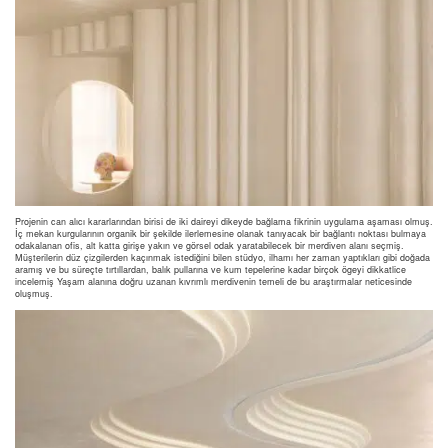
Projenin can alıcı kararlarından birisi de iki daireyi dikeyde bağlama fikrinin uygulama aşaması olmuş.
İç mekan kurgularının organik bir şekilde ilerlemesine olanak tanıyacak bir bağlantı noktası bulmaya
odakalanan ofis, alt katta girişe yakın ve görsel odak yaratabilecek bir merdiven alanı seçmiş.
Müşterilerin düz çizgilerden kaçınmak istediğini bilen stüdyo, ilhamı her zaman yaptıkları gibi doğada
aramış ve bu süreçte tırtıllardan, balık pullarına ve kum tepelerine kadar birçok ögeyi dikkatlice
incelemiş Yaşam alanına doğru uzanan kıvrımlı merdivenin temeli de bu araştırmalar neticesinde
oluşmuş.