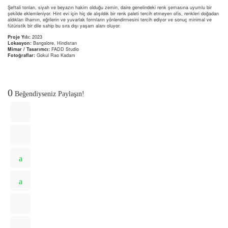
Şeftali tonları, siyah ve beyazın hakim olduğu zemin, daire genelindeki renk şemasına uyumlu bir
şekilde eklemleniyor. Hint evi için hiç de alışıldık bir renk paleti tercih etmeyen ofis, renkleri doğadan
aldıkları ilhamın, eğrilerin ve yuvarlak formların yönlendirmesini tercih ediyor ve sonuç minimal ve
fütüristik bir dile sahip bu sıra dışı yaşam alanı oluyor.
Proje Yılı:
2023
Lokasyon:
Bangalore, Hindistan
Mimar / Tasarımcı:
FADD Studio
Fotoğraflar:
Gokul Rao Kadam
0
Beğendiyseniz Paylaşın!