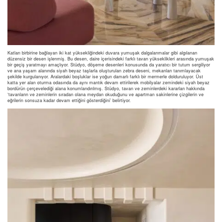
Katları birbirine bağlayan iki kat yüksekliğindeki duvara yumuşak dalgalanmalar gibi algılanan
düzensiz bir desen işlenmiş. Bu desen, daire içerisindeki farklı tavan yükseklikleri arasında yumuşak
bir geçiş yaratmayı amaçlıyor. Stüdyo, döşeme desenleri konusunda da yaratıcı bir tutum sergiliyor
ve ana yaşam alanında siyah beyaz taşlarla oluşturulan zebra deseni, mekanları tanımlayacak
şekilde kurgulanıyor. Aralardaki boşluklar ise yoğun damarlı farklı bir mermerle dolduruluyor. Üst
katta yer alan oturma odasında da aynı mantık devam ettirilerek mobilyalar zemindeki siyah beyaz
bordürün çerçevelediği alana konumlandırılmış. Stüdyo, tavan ve zeminlerdeki kararları hakkında
‘tavanların ve zeminlerin sıradan olana meydan okuduğunu ve apartman sakinlerine çizgilerin ve
eğrilerin sonsuza kadar devam ettiğini gösterdiğini’ belirtiyor.