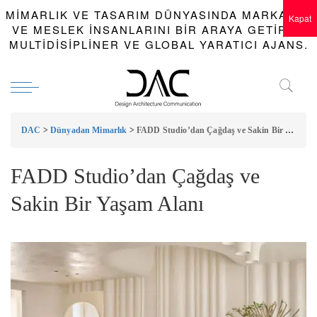
MIMARLIK VE TASARIM DÜNYASINDA MARKALAR
Kapat
VE MESLEK INSANLARINI BIR ARAYA GETIREN
MULTIDISIPLINER VE GLOBAL YARATICI AJANS.
DAC
>
Dünyadan Mimarlık
>
FADD Studio’dan Çağdaş ve Sakin Bir Yaşam Alanı
FADD Studio’dan Çağdaş ve
Sakin Bir Yaşam Alanı