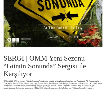
SERGİ | OMM Yeni Sezonu
“Günün Sonunda” Sergisi ile
Karşılıyor
OMM, 2020-2021 sezonunu “Günün Sonunda” isimli yeni sergisiyle karşılamaya hazırlanıyor. Aralarında Ali Kazma, Aylin
Zaptçıoğlu, Azade Köker, Burcu Yağcıoğlu, Elmas Deniz, Fırat Engin, Hale Tenger, Kerem Ozan Bayraktar, Lara Ögel, Murat
Akagündüz, Mustafa Hulusi, Osman Dinç, Sergen Şehitoğlu, Serkan Demir, Stephan Kaluza ve Yaşam Şaşmazer gibi
sanatçıların eserlerine yer veren sergi 2 Ekim 2020 itibarıyla sanatseverlerle buluşuyor. “Günün Sonunda”, içinde
...