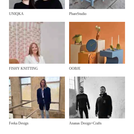
UNIQKA
PhareStudio
FISHY KNITTING
OOBJE
Feeka Design
Ananas Design+Crafts