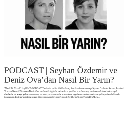
PODCAST | Seyhan Özdemir ve
Deniz Ova’dan Nasıl Bir Yarın?
"Nasıl Bir Yarın?” başlıklı ‘74PODCAST Serisinin yedinci bölümünde, Autoban kurucu ortağı Seyhan Özdemir Sarper, İstanbul
Tasarım Bienali Direktörü Deniz Ova moderatörlüğünde mekanların yeniden tasarlanması, yeni normal sürecinde sosyal
alanlarda bir araya gelme durumunu, bu süreç ve sonrasında tasarımlara uygulanacak olan malzeme yaklaşımları hakkında
konuşuyor. ⁣Podcast’i dinlemek için: https://open.spotify.com/episode/6Fd4wgWGq5jWo5h0BvuMwn
...