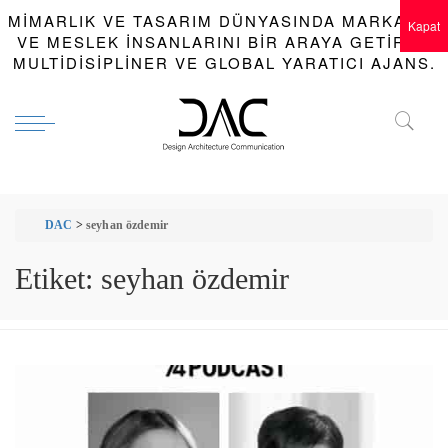
MIMARLIK VE TASARIM DÜNYASINDA MARKALAR
Kapat
VE MESLEK INSANLARINI BIR ARAYA GETIREN
MULTIDISIPLINER VE GLOBAL YARATICI AJANS.
DAC
>
seyhan özdemir
Etiket:
seyhan özdemir