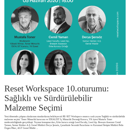
Reset Workspace 10.oturumu:
Sağlıklı ve Sürdürülebilir
Malzeme Seçimi
Yeni dönemde çalışma alanlarının standartlarını belirleyecek RE-SET Workspace onuncu canlı yayını 'Sağlıklı ve sürdürülebilir
malzeme seçimi.' Toner Mimarlık kurucusu ve İDEALİST İç Mimarlık Derneği Kurucu, YK üyesi Mustafa Toner
moderatörlüğünde gerçekleşti. Yayının konuşmacıları, Erke kurucu ortağı Leed Faculty, Leed Ap. Breeam Assessor Cemil
Yaman, Samur Halıları A.Ş. Genel Müdürü Derya Şensöz, Çanakkale Seramik Pazarlama ve Kurumsal İletişim Müdürü Pelin
Özgen Piker, AGT Genel Müdür
...