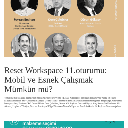
Reset Workspace 11.oturumu:
Mobil ve Esnek Çalışmak
Mümkün mü?
Yeni dönemde çalışma alanlarının standartlarını belirleyecek RE-SET Workspace onbirinci canlı yayını 'Mobil ve esnek
çalışmak mümkün mü?' Gentleman Dergisi Genel Yayın Yönetmeni Feyzan Ersinan moderatörlüğünde gerçekleşti. Oturumun
konuşmacıları, Turknet CEO Genel Müdür Cem Çelebiler, Nurus YK Başkanı Güran Gökyay, Koç Sistem GM Mehmet Ali
Akarca, Logitech Türkiye, Orta ve Batı Asya Bölge Direktörü Mustafa Uyar ve Anadolu Grubu IK Başkanı Osman Alptürer.
...