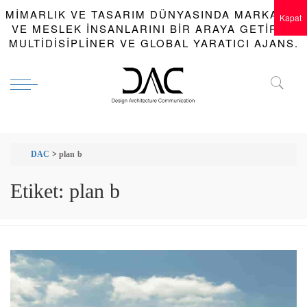
MIMARLIK VE TASARIM DÜNYASINDA MARKALAR
Kapat
VE MESLEK INSANLARINI BIR ARAYA GETIREN
MULTIDISIPLINER VE GLOBAL YARATICI AJANS.
DAC
>
plan b
Etiket:
plan b