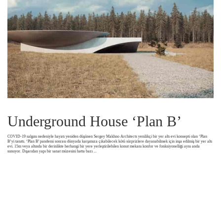
Underground House ‘Plan B’
COVID-19 salgını nedeniyle hayatı yeniden düşünen Sergey Makhno Architects yenilikçi bir yer altı evi konsepti olan ‘Plan
B’yi tanıttı. ‘Plan B’ pandemi sonrası dünyada karşımıza çıkabilecek kötü sürprizlere dayanabilmek için inşa edilmiş bir yer altı
evi. 15m veya altında bir derinlikte herhangi bir yere yerleştirilebilen konut mekanı konfor ve fonksiyonelliği aynı anda
sunuyor. Dışarıdan yapı bir sanat müzesini hatta bazı
...