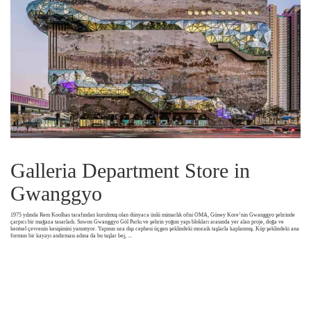
Galleria Department Store in
Gwanggyo
1975 yılında Rem Koolhas tarafından kurulmuş olan dünyaca ünlü mimarlık ofisi OMA, Güney Kore’nin Gwanggyo şehrinde
çarpıcı bir mağaza tasarladı. Suwon Gwanggyo Göl Parkı ve şehrin yoğun yapı blokları arasında yer alan proje, doğa ve
kentsel çevrenin kesişimini yansıtıyor. Yapının sıra dışı cephesi üçgen şeklindeki mozaik taşlarla kaplanmış. Küp şeklindeki ana
formun bir kayayı andırması adına da bu taşlar bej,
...