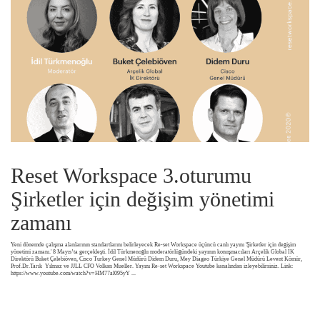
Reset Workspace 3.oturumu
Şirketler için değişim yönetimi
zamanı
Yeni dönemde çalışma alanlarının standartlarını belirleyecek Re-set Workspace üçüncü canlı yayını 'Şirketler için değişim
yönetimi zamanı.' 8 Mayıs’ta gerçekleşti. İdil Türkmenoğlu moderatörlüğündeki yayının konuşmacıları Arçelik Global IK
Direktörü Buket Çelebiöven, Cisco Turkey Genel Müdürü Didem Duru, Mey Diageo Türkiye Genel Müdürü Levent Kömür,
Prof.Dr.Tarık Yılmaz ve JJLL CFO Volkan Mueller. Yayını Re-set Workspace Youtube kanalından izleyebilirsiniz. Link:
https://www.youtube.com/watch?v=HM77al095yY
...