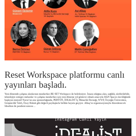
Reset Workspace platformu canlı
yayınları başladı.
Yeni dönemde çalışma alanlarının standartları RE-SET Workspace ile belirleniyor. İnsanı odağına alan, sağlıklı, sürdürülebilir,
teknolojiye entegre mekanlar ve çalışma standartları için yeni döneme yol gösterici olmak amacıyla HAN Spaces öncülüğünde
başlayan insiyatif Nurus’un ana sponsorluğunda, PERYÖN, İDEALİST İç Mimarlık Derneği, WWF, Özyeğin Üniversitesi,
Girişimcilik Vakfı, Özay Hukuk gibi değerli paydaşlarla birlikte hayata geçiyor. Alkaş’ın organizasyonuyla düzenlenecek
Ideathon ile pandemi sonrası
...