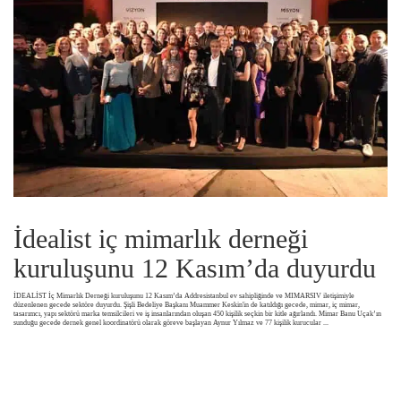
İdealist iç mimarlık derneği
kuruluşunu 12 Kasım’da duyurdu
İDEALİST İç Mimarlık Derneği kuruluşunu 12 Kasım’da Addresistanbul ev sahipliğinde ve MIMARSIV iletişimiyle
düzenlenen gecede sektöre duyurdu. Şişli Bedeliye Başkanı Muammer Keskin'in de katıldığı gecede, mimar, iç mimar,
tasarımcı, yapı sektörü marka temsilcileri ve iş insanlarından oluşan 450 kişilik seçkin bir kitle ağırlandı. Mimar Banu Uçak’ın
sunduğu gecede dernek genel koordinatörü olarak göreve başlayan Aynur Yılmaz ve 77 kişilik kurucular
...