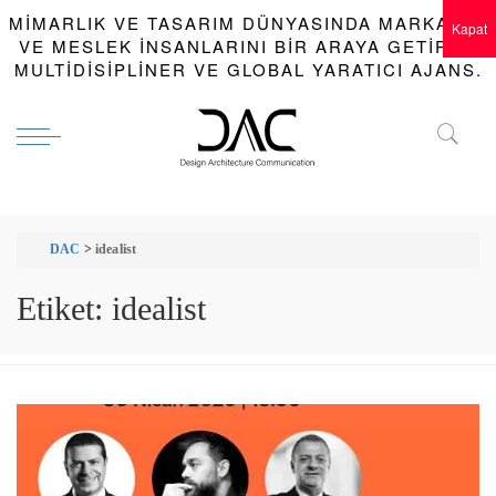
MIMARLIK VE TASARIM DÜNYASINDA MARKALAR
Kapat
VE MESLEK INSANLARINI BIR ARAYA GETIREN
MULTIDISIPLINER VE GLOBAL YARATICI AJANS.
DAC
>
idealist
Etiket:
idealist