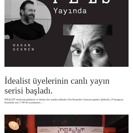
İdealist üyelerinin canlı yayın
serisi başladı.
İDEALİST üyelerinin gündeme ve ötesine dair umutlu sohbetleri Salı-Perşembe-Cumartesi günleri @idealist_19 instagram
hesabında saat 17:00’de yayınlanıyor.
...