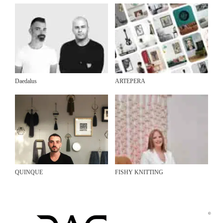
Daedalus
ARTEPERA
QUINQUE
FISHY KNITTING
©