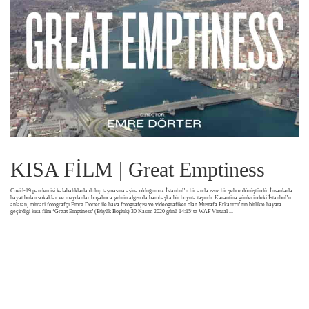
KISA FİLM | Great Emptiness
Covid-19 pandemisi kalabalıklarla dolup taşmasına aşina olduğumuz İstanbul’u bir anda ıssız bir şehre dönüştürdü. İnsanlarla
hayat bulan sokaklar ve meydanlar boşalınca şehrin algısı da bambaşka bir boyuta taşındı. Karantina günlerindeki İstanbul’u
anlatan, mimari fotoğrafçı Emre Dorter ile hava fotoğrafçısı ve videografiker olan Mustafa Erkatırcı’nın birlikte hayata
geçirdiği kısa film ‘Great Emptiness’ (Büyük Boşluk) 30 Kasım 2020 günü 14:15’te WAF Virtual
...