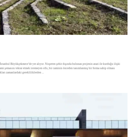
İstanbul Büyükçekmece’de yer alıyor. Nispeten şehir dışında bulunan projenin arazi ile kurduğu ilişki
mi şemasını tekrar etmek istemeyen ofis, bir caminin önceden tanımlanmış bir forma sahip olması
ları zamanlardaki gerekliliklerden
...