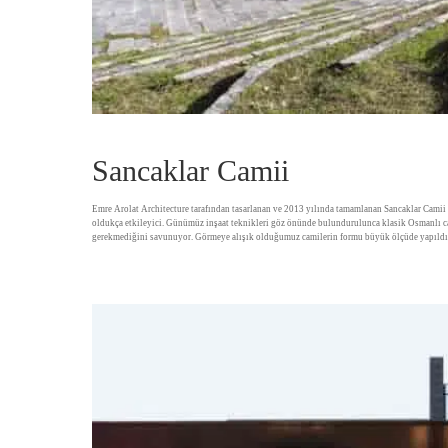
Sancaklar Camii
Emre Arolat Architecture tarafından tasarlanan ve 2013 yılında tamamlanan Sancaklar Camii 
oldukça etkileyici. Günümüz inşaat teknikleri göz önünde bulundurulunca klasik Osmanlı ca
gerekmediğini savunuyor. Görmeye alışık olduğumuz camilerin formu büyük ölçüde yapıldık