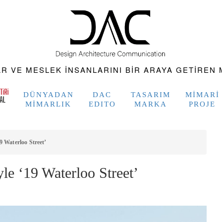
 VE MESLEK INSANLARINI BIR ARAYA GETIREN M
DÜNYADAN
DAC
TASARIM
MIMARI
MIMARLIK
EDITO
MARKA
PROJE
9 Waterloo Street’
le ‘19 Waterloo Street’