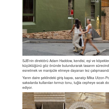
SJB’nin direktörü Adam Haddow, kendisi, eşi ve köpekleri i
küçüklüğünü göz önünde bulundurarak tasarım sürecinde, ü
esnetmek ve manipüle etmeye dayanan tez çalışmasından
Yarım daire şeklindeki giriş kapısı, sanatçı Mika Utzon-P
saksılarda kullanılan kırmızı tonu, tuğla cepheye sıca
ediyor.