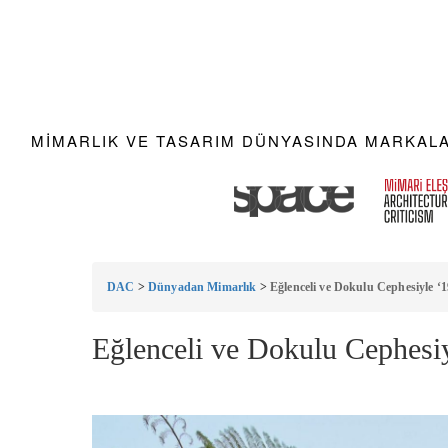
MIMARLIK VE TASARIM DÜNYASINDA MARKALAR
DAC
>
Dünyadan Mimarlık
>
Eğlenceli ve Dokulu Cephesiyle ‘1
Eğlenceli ve Dokulu Cephesiy