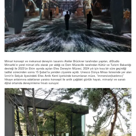
Mimari konsept ve mekansal deneyim tasarımı Atelier Brückner tarafından yapılan, diStudio
Mimarlık’ın yerel mimari ofis olarak yer aldığı ve Dem Müzecilik tarafından Kültür ve Turizm Bakanlığı
desteği ile 2023’ün Ekim ayında açılan Efes Deneyim Müzesi, 2024 yılı için kısa bir süre geçirdiği
tadilat sürecinden sonra 15 Şubat’ta yeniden ziyarete açıldı. Unesco Dünya Mirası listesinde yer alan
İzmir’in Selçuk ilçesindeki Efes Antik Kenti içerisinde konumlanan müze, “immersive(katılımcı)”
hikaye anlatımına odaklanan yaratıcı konsepti ile antik çağdaki günlük hayatı, mimariyi ve sanatı
dijital ortamda deneyimleme fırsatı sunuyor.