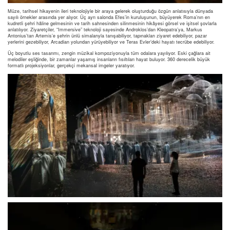
Müze, tarihsel hikayenin ileri teknolojiyle bir araya gelerek oluşturduğu özgün anlatısıyla dünyada
sayılı örnekler arasında yer alıyor. Üç ayrı salonda Efes’in kuruluşunun, büyüyerek Roma’nın en
kudretli şehri hâline gelmesinin ve tarih sahnesinden silinmesinin hikâyesi görsel ve işitsel şovlarla
anlatılıyor. Ziyaretçiler, “Immersive” teknoloji sayesinde Androklos’dan Kleopatra’ya, Markus
Antonius’tan Artemis’e şehrin ünlü simalarıyla tanışabiliyor, tapınakları ziyaret edebiliyor, pazar
yerlerini gezebiliyor, Arcadian yolundan yürüyebiliyor ve Teras Evler’deki hayatı tecrübe edebiliyor.
Üç boyutlu ses tasarımı, zengin müzikal kompoziyonuyla tüm odalara yayılıyor. Eski çağlara ait
melodiler eşliğinde, bir zamanlar yaşamış insanların fısıltıları hayat buluyor. 360 derecelik büyük
formatlı projeksiyonlar, gerçekçi mekansal imgeler yaratıyor.