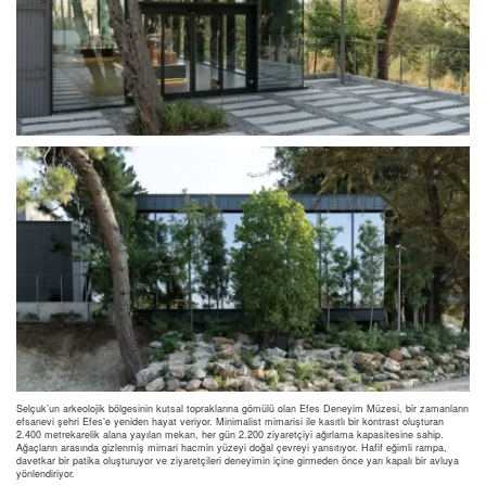
Selçuk’un arkeolojik bölgesinin kutsal topraklarına gömülü olan Efes Deneyim Müzesi, bir zamanların
efsanevi şehri Efes’e yeniden hayat veriyor. Minimalist mimarisi ile kasıtlı bir kontrast oluşturan
2.400 metrekarelik alana yayılan mekan, her gün 2.200 ziyaretçiyi ağırlama kapasitesine sahip.
Ağaçların arasında gizlenmiş mimari hacmin yüzeyi doğal çevreyi yansıtıyor. Hafif eğimli rampa,
davetkar bir patika oluşturuyor ve ziyaretçileri deneyimin içine girmeden önce yarı kapalı bir avluya
yönlendiriyor.