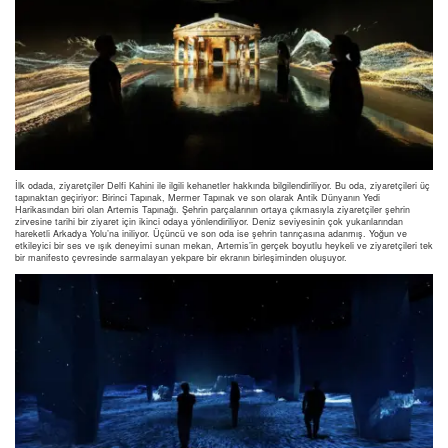
İlk odada, ziyaretçiler Delfi Kahini ile ilgili kehanetler hakkında bilgilendiriliyor. Bu oda, ziyaretçileri üç
tapınaktan geçiriyor: Birinci Tapınak, Mermer Tapınak ve son olarak Antik Dünyanın Yedi
Harikasından biri olan Artemis Tapınağı. Şehrin parçalarının ortaya çıkmasıyla ziyaretçiler şehrin
zirvesine tarihi bir ziyaret için ikinci odaya yönlendiriliyor. Deniz seviyesinin çok yukarılarından
hareketli Arkadya Yolu’na iniliyor. Üçüncü ve son oda ise şehrin tanrıçasına adanmış. Yoğun ve
etkileyici bir ses ve ışık deneyimi sunan mekan, Artemis’in gerçek boyutlu heykeli ve ziyaretçileri tek
bir manifesto çevresinde sarmalayan yekpare bir ekranın birleşiminden oluşuyor.