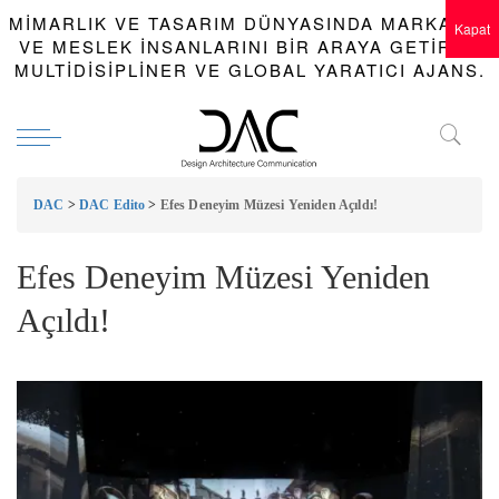
MIMARLIK VE TASARIM DÜNYASINDA MARKALAR
Kapat
VE MESLEK INSANLARINI BIR ARAYA GETIREN
MULTIDISIPLINER VE GLOBAL YARATICI AJANS.
DAC
>
DAC Edito
>
Efes Deneyim Müzesi Yeniden Açıldı!
Efes Deneyim Müzesi Yeniden
Açıldı!