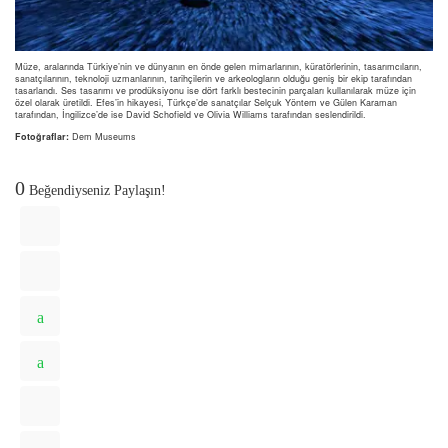
Müze, aralarında Türkiye’nin ve dünyanın en önde gelen mimarlarının, küratörlerinin, tasarımcıların,
sanatçılarının, teknoloji uzmanlarının, tarihçilerin ve arkeologların olduğu geniş bir ekip tarafından
tasarlandı. Ses tasarımı ve prodüksiyonu ise dört farklı bestecinin parçaları kullanılarak müze için
özel olarak üretildi. Efes’in hikayesi, Türkçe’de sanatçılar Selçuk Yöntem ve Gülen Karaman
tarafından, İngilizce’de ise David Schofield ve Olivia Williams tarafından seslendirildi.
Fotoğraflar:
Dem Museums
0
Beğendiyseniz Paylaşın!