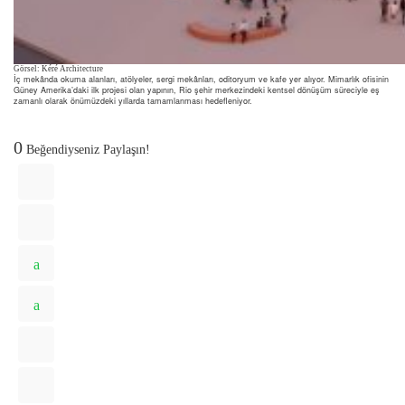
Görsel: Kéré Architecture
İç mekânda okuma alanları, atölyeler, sergi mekânları, oditoryum ve kafe yer alıyor. Mimarlık ofisinin
Güney Amerika’daki ilk projesi olan yapının, Rio şehir merkezindeki kentsel dönüşüm süreciyle eş
zamanlı olarak önümüzdeki yıllarda tamamlanması hedefleniyor.
0
Beğendiyseniz Paylaşın!