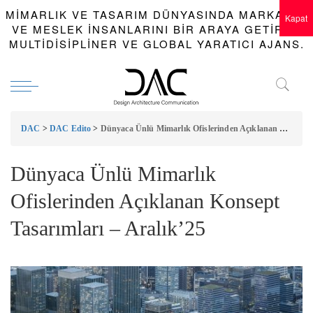
MIMARLIK VE TASARIM DÜNYASINDA MARKALAR
Kapat
VE MESLEK INSANLARINI BIR ARAYA GETIREN
MULTIDISIPLINER VE GLOBAL YARATICI AJANS.
DAC
>
DAC Edito
>
Dünyaca Ünlü Mimarlık Ofislerinden Açıklanan Konsept Tasarımları – Aralık’25
Dünyaca Ünlü Mimarlık
Ofislerinden Açıklanan Konsept
Tasarımları – Aralık’25