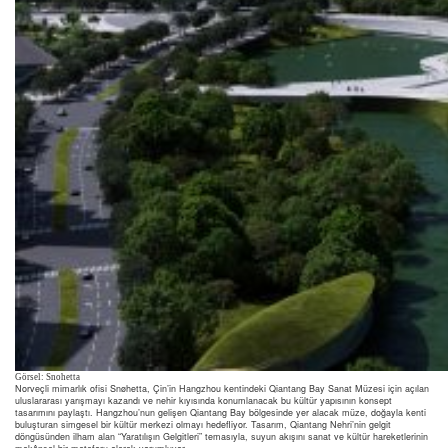
Görsel: Snohetta
Norveçli mimarlık ofisi Snøhetta, Çin’in Hangzhou kentindeki Qiantang Bay Sanat Müzesi için açılan
uluslararası yarışmayı kazandı ve nehir kıyısında konumlanacak bu kültür yapısının konsept
tasarımını paylaştı. Hangzhou’nun gelişen Qiantang Bay bölgesinde yer alacak müze, doğayla kenti
buluşturan simgesel bir kültür merkezi olmayı hedefliyor. Tasarım, Qiantang Nehri’nin gelgit
döngüsünden ilham alan “Yaratılışın Gelgitleri” temasıyla, suyun akışını sanat ve kültür hareketlerinin