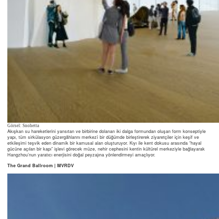
Görsel: Snohetta
Akışkan su hareketlerini yansıtan ve birbirine dolanan iki dalga formundan oluşan form konseptiyle
yapı, tüm sirkülasyon güzergâhlarını merkezî bir düğümde birleştirerek ziyaretçiler için keşif ve
etkileşimi teşvik eden dinamik bir kamusal alan oluşturuyor. Kıyı ile kent dokusu arasında “hayal
gücüne açılan bir kapı” işlevi görecek müze, nehir cephesini kentin kültürel merkeziyle bağlayarak
Hangzhou’nun yaratıcı enerjisini doğal peyzajına yönlendirmeyi amaçlıyor.
The Grand Ballroom | MVRDV