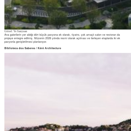
Görsel: Ye Jianyuan
Ana galerilerin yer aldığı dört büyük pavyona ek olarak, tiyatro, çok amaçlı salon ve restoran da
projeye entegre edilmiş. Müzenin 2026 yılında resmi olarak açılması ve ilerleyen etaplarda iki ek
pavyonla genişletilmesi planlanıyor.
Biblioteca dos Saberes / Kéré Architecture