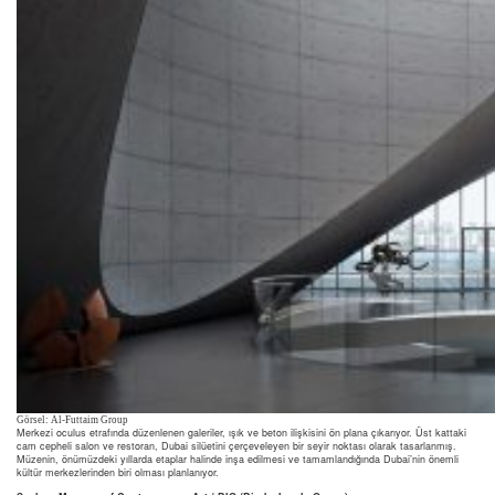
Görsel: Al-Futtaim Group
Merkezi oculus etrafında düzenlenen galeriler, ışık ve beton ilişkisini ön plana çıkarıyor. Üst kattaki
cam cepheli salon ve restoran, Dubai silüetini çerçeveleyen bir seyir noktası olarak tasarlanmış.
Müzenin, önümüzdeki yıllarda etaplar halinde inşa edilmesi ve tamamlandığında Dubai’nin önemli
kültür merkezlerinden biri olması planlanıyor.