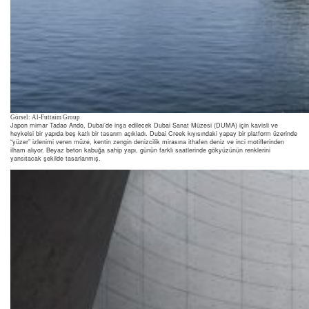
Görsel: Al-Futtaim Group
Japon mimar Tadao Ando, Dubai’de inşa edilecek Dubai Sanat Müzesi (DUMA) için kavisli ve
heykelsi bir yapıda beş katlı bir tasarım açıkladı. Dubai Creek kıyısındaki yapay bir platform üzerinde
“yüzer” izlenimi veren müze, kentin zengin denizcilik mirasına ithafen deniz ve inci motiflerinden
ilham alıyor. Beyaz beton kabuğa sahip yapı, günün farklı saatlerinde gökyüzünün renklerini
yansıtacak şekilde tasarlanmış.