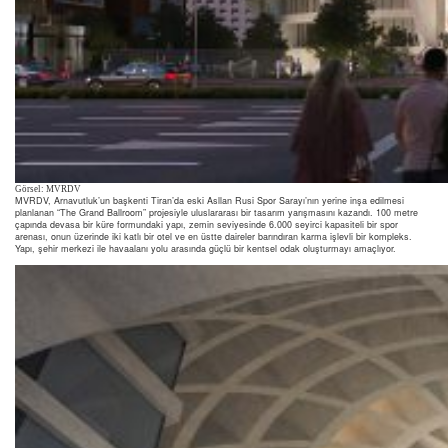
Görsel: MVRDV
MVRDV, Arnavutluk’un başkenti Tiran’da eski Asllan Rusi Spor Sarayı’nın yerine inşa edilmesi
planlanan “The Grand Ballroom” projesiyle uluslararası bir tasarım yarışmasını kazandı. 100 metre
çapında devasa bir küre formundaki yapı, zemin seviyesinde 6.000 seyirci kapasiteli bir spor
arenası, onun üzerinde iki katlı bir otel ve en üstte daireler barındıran karma işlevli bir kompleks.
Yapı, şehir merkezi ile havaalanı yolu arasında güçlü bir kentsel odak oluşturmayı amaçlıyor.