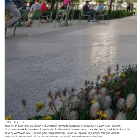
Görsel: MVRDV
Yapının alt kısmının daralarak yükselmesi, çevrede kamusal meydanlar ve açık spor alanları
oluşmasına imkân tanırken; kürenin üst kotlarındaki daireler ve iç bahçeler ise iç mekânda ikinci bir
peyzaj yaratıyor. MVRDV’nin geliştirdiği konsept, spor ve topluluk işlevlerini tek çatı altında
toplayarak kente yeni bir “oyun ve buluşma tapınağı” kazandırmayı vadediyor.