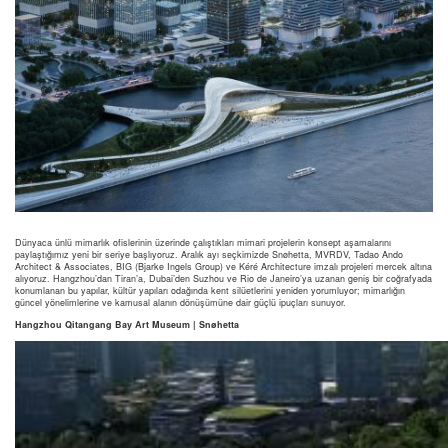
Dünyaca ünlü mimarlık ofislerinin üzerinde çalıştıkları mimari projelerin konsept aşamalarını
paylaştığımız yeni bir seriye başlıyoruz. Aralık ayı seçkimizde Snøhetta, MVRDV, Tadao Ando
Architect & Associates, BIG (Bjarke Ingels Group) ve Kéré Architecture imzalı projeleri mercek altına
alıyoruz. Hangzhou’dan Tiran’a, Dubai’den Suzhou ve Rio de Janeiro’ya uzanan geniş bir coğrafyada
konumlanan bu yapılar, kültür yapıları odağında kent silüetlerini yeniden yorumluyor; mimarlığın
güncel yönelimlerine ve kamusal alanın dönüşümüne dair güçlü ipuçları sunuyor.
Hangzhou Qitangang Bay Art Museum | Snøhetta