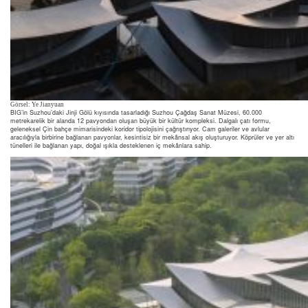
Görsel: Ye Jianyuan
BIG’in Suzhou’daki Jinji Gölü kıyısında tasarladığı Suzhou Çağdaş Sanat Müzesi, 60.000
metrekarelik bir alanda 12 pavyondan oluşan büyük bir kültür kompleksi. Dalgalı çatı formu,
geleneksel Çin bahçe mimarisindeki koridor tipolojisini çağrıştırıyor. Cam galeriler ve avlular
aracılığıyla birbirine bağlanan pavyonlar, kesintisiz bir mekânsal akış oluşturuyor. Köprüler ve yer altı
tünelleri ile bağlanan yapı, doğal ışıkla desteklenen iç mekânlara sahip.