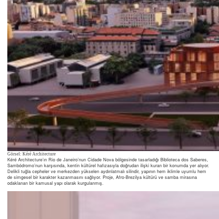
Görsel: Kéré Architecture
Kéré Architecture’ın Rio de Janeiro’nun Cidade Nova bölgesinde tasarladığı Biblioteca dos Saberes,
Sambódromo’nun karşısında, kentin kültürel hafızasıyla doğrudan ilişki kuran bir konumda yer alıyor.
Delikli tuğla cepheler ve merkezden yükselen aydınlatmalı silindir, yapının hem iklimle uyumlu hem
de simgesel bir karakter kazanmasını sağlıyor. Proje, Afro-Brezilya kültürü ve samba mirasına
odaklanan bir kamusal yapı olarak kurgulanmış.