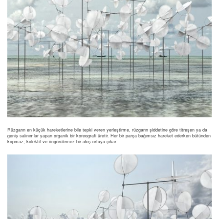
Rüzgarın en küçük hareketlerine bile tepki veren yerleştirme, rüzgarın şiddetine göre titreşen ya da
geniş salınımlar yapan organik bir koreografi üretir. Her bir parça bağımsız hareket ederken bütünden
kopmaz; kolektif ve öngörülemez bir akış ortaya çıkar.