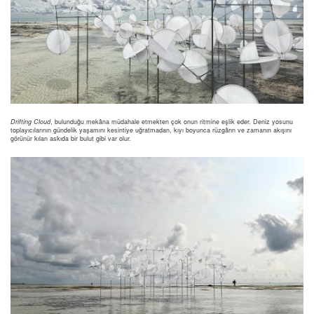
Drifting Cloud
, bulunduğu mekâna müdahale etmekten çok onun ritmine eşlik eder. Deniz yosunu
toplayıcılarının gündelik yaşamını kesintiye uğratmadan, kıyı boyunca rüzgârın ve zamanın akışını
görünür kılan askıda bir bulut gibi var olur.