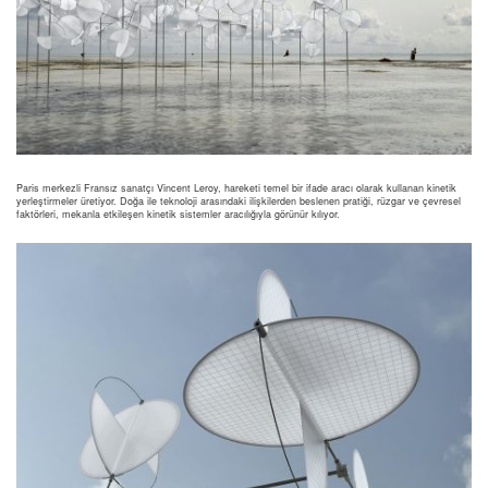
Paris merkezli Fransız sanatçı Vincent Leroy, hareketi temel bir ifade aracı olarak kullanan kinetik
yerleştirmeler üretiyor. Doğa ile teknoloji arasındaki ilişkilerden beslenen pratiği, rüzgar ve çevresel
faktörleri, mekanla etkileşen kinetik sistemler aracılığıyla görünür kılıyor.