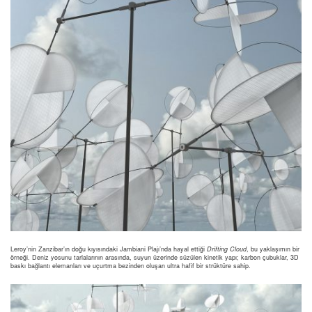
Leroy’nin Zanzibar’ın doğu kıyısındaki Jambiani Plajı’nda hayal ettiği
Drifting Cloud
, bu yaklaşımın bir
örneği. Deniz yosunu tarlalarının arasında, suyun üzerinde süzülen kinetik yapı; karbon çubuklar, 3D
baskı bağlantı elemanları ve uçurtma bezinden oluşan ultra hafif bir strüktüre sahip.