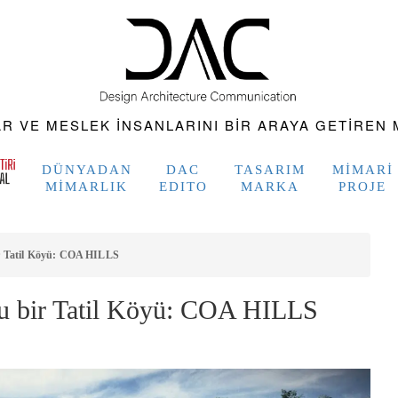
 VE MESLEK INSANLARINI BIR ARAYA GETIREN M
DÜNYADAN
DAC
TASARIM
MIMARI
MIMARLIK
EDITO
MARKA
PROJE
r Tatil Köyü: COA HILLS
u bir Tatil Köyü: COA HILLS