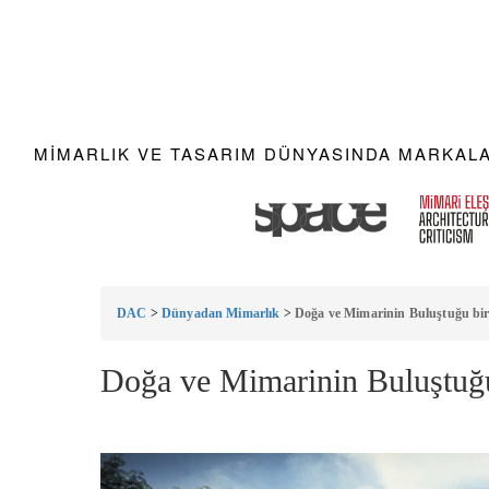
MIMARLIK VE TASARIM DÜNYASINDA MARKALAR
DAC
>
Dünyadan Mimarlık
>
Doğa ve Mimarinin Buluştuğu bi
Doğa ve Mimarinin Buluştuğ