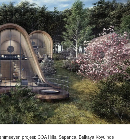
n benimseyen projesi; COA Hills, Sapanca, Balkaya Köyü’nde