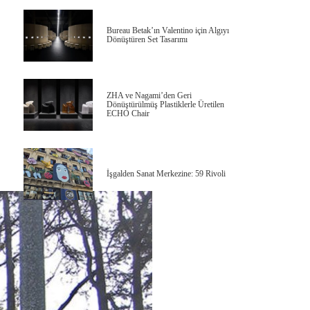
Bureau Betak’ın Valentino için Algıyı
Dönüştüren Set Tasarımı
ZHA ve Nagami’den Geri
Dönüştürülmüş Plastiklerle Üretilen
ECHO Chair
İşgalden Sanat Merkezine: 59 Rivoli