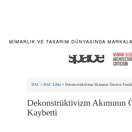
MIMARLIK VE TASARIM DÜNYASINDA MARKALAR
DAC
>
DAC Edito
>
Dekonstrüktivizm Akımının Öncüsü Frank 
Dekonstrüktivizm Akımının 
Kaybetti