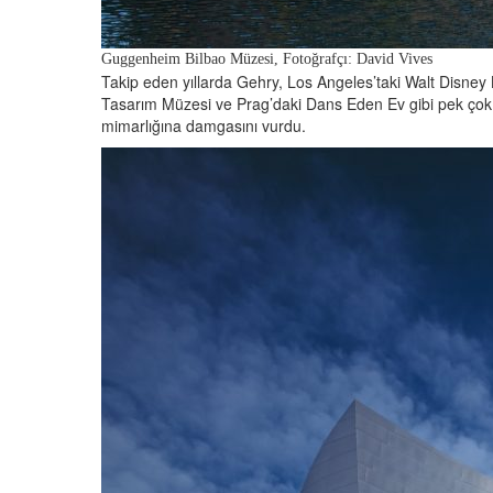
Guggenheim Bilbao Müzesi, Fotoğrafçı: David Vives
Takip eden yıllarda Gehry, Los Angeles’taki Walt Disney 
Tasarım Müzesi ve Prag’daki Dans Eden Ev gibi pek çok i
mimarlığına damgasını vurdu.