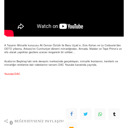
A Tasarım Mimarlık kurucusu Ali Osman Öztürk ile Banu Uçak’ın, Enis Kortan ve Le Corbusier’den
ODTÜ yıllarına, Ankara’nın Cumhuriyet dönemi mimarlığından, Armada, Maidan ve Tepe Prime’a ve
ofis olarak yaptıkları gezilere uzanan rengarenk bir sohbet…
Axalta’nın Beşiktaş’taki renk deneyim merkezinde gerçekleşen; mimarlık ikonlarının, kentlerin ve
mimarlığın renklerine dair videolarının tamamı DAC Youtube kanalında yayında.
Youtube/DAC
BEĞENDIYSENIZ PAYLAŞIN!
0