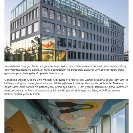
Yeni eklenen bina çatı hizası ve genel oranları bakımından referanslarını mevcut tarihi yapıdan almış.
Yeni yapıdaki pencere açıklıkları tarihi cephedekiler ile eşleşerek başlayıp yeni bölüme doğru daha
geniş ve şeffaf hale gelecek şekilde tasarlanmış.
Concordia Design Ceo’su Ewa Voelkel-Krokowicz’in proje ile ilgili yaptığı açıklama şöyle: ‘MVRDV ile
birlikte farklı grup ziyaretçilerin entegre olabileceği demokratik bir alan yaratmak istedik. Mekanın
eşsiz karakterini, tarihini ve potansiyelini anlamaya çalıştık. Hem yaratıcı topluluklar, genç işletmeler
hem de boş zamanlarını iyi tasarlanmış bir alanda geçirmek isteyen ve ilginç etkinlikler arayan
herkes burada yerini bulacak.’