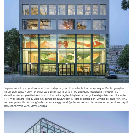
Yapının ikincil bitişi park manzarasına sahip ve yemekhane bu bölümde yer alıyor. Kentin gençleri
tarafından parka verilen enerjiyi yansıtmak adına binanın bu ucu daha transparan, modern ve
davetkar olacak şekilde tasarlanmış. Bu parka açılan bitişteki üç kat yüksekliğindeki cam duvardan
Polonyalı sanatçı Alicja Biala’nın büyük bir duvar resmini görsel olarak deneyimlemek mümkün. Ana
teması yavaş bir tempo, günlük yaşama saygı ve doğa ile temas olan bu resimde gerçekçi ve hayali
karakterler yan yana tasvir edilmiş.