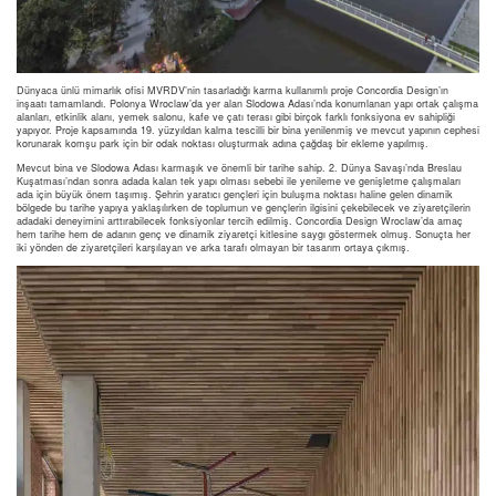
Dünyaca ünlü mimarlık ofisi MVRDV’nin tasarladığı karma kullanımlı proje Concordia Design’ın
inşaatı tamamlandı. Polonya Wroclaw’da yer alan Slodowa Adası’nda konumlanan yapı ortak çalışma
alanları, etkinlik alanı, yemek salonu, kafe ve çatı terası gibi birçok farklı fonksiyona ev sahipliği
yapıyor. Proje kapsamında 19. yüzyıldan kalma tescilli bir bina yenilenmiş ve mevcut yapının cephesi
korunarak komşu park için bir odak noktası oluşturmak adına çağdaş bir ekleme yapılmış.
Mevcut bina ve Slodowa Adası karmaşık ve önemli bir tarihe sahip. 2. Dünya Savaşı’nda Breslau
Kuşatması’ndan sonra adada kalan tek yapı olması sebebi ile yenileme ve genişletme çalışmaları
ada için büyük önem taşımış. Şehrin yaratıcı gençleri için buluşma noktası haline gelen dinamik
bölgede bu tarihe yapıya yaklaşılırken de toplumun ve gençlerin ilgisini çekebilecek ve ziyaretçilerin
adadaki deneyimini arttırabilecek fonksiyonlar tercih edilmiş. Concordia Design Wroclaw’da amaç
hem tarihe hem de adanın genç ve dinamik ziyaretçi kitlesine saygı göstermek olmuş. Sonuçta her
iki yönden de ziyaretçileri karşılayan ve arka tarafı olmayan bir tasarım ortaya çıkmış.