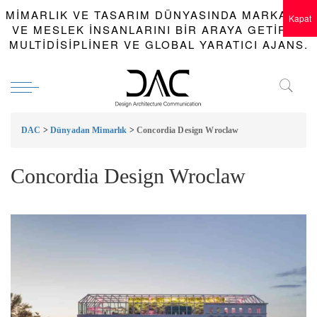
MIMARLIK VE TASARIM DÜNYASINDA MARKALAR
Kapat
VE MESLEK INSANLARINI BIR ARAYA GETIREN
MULTIDISIPLINER VE GLOBAL YARATICI AJANS.
DAC
>
Dünyadan Mimarlık
>
Concordia Design Wroclaw
Concordia Design Wroclaw