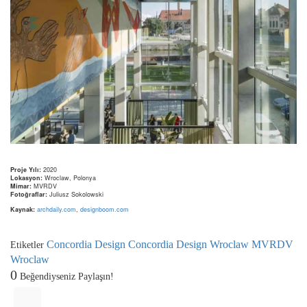
Proje Yılı:
2020
Lokasyon:
Wroclaw, Polonya
Mimar:
MVRDV
Fotoğraflar:
Juliusz Sokolowski
Kaynak:
archdaily.com
,
designboom.com
Concordia Design
Concordia Design Wroclaw
MVRDV
Etiketler
Wroclaw
0
Beğendiyseniz Paylaşın!