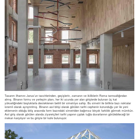
Tasarım ilhamını Janus’un tasvirlerinden, geçişlerin, zamanın ve ikiliklerin Roma tanrısallığından
almış. Binanın formu ve yerleşim planı, her iki ucunda yer alan girişlerde bulunan üç kat
yükseliğindeki boşluklarla desteklenen belirli bir simetriye sahip. Bu simetri ile birlikte bazı noktalar
istemli olarak ayrıştırılmış. Binanın asıl bitişi olarak görülen tarihi cephenin korunduğu yer ile yeni
eklemenin olduğu bitiş arasında form bazındaki simetriden bağımsız birçok farklılık görmek mümkün.
Asıl giriş olarak görülen alanda ziyaretçileri tarihi yapının çıplak tuğla duvarlarının görülebileceği bir
mekan karşılıyor ve bu girişte bir kafe bulunuyor.