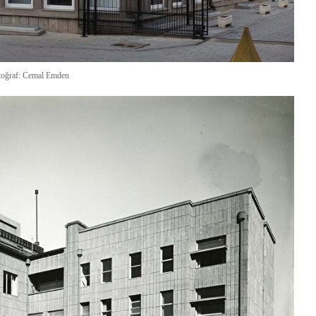
toğraf: Cemal Emden