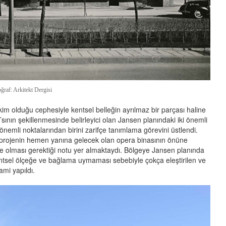
ğraf: Arkitekt Dergisi
im olduğu cephesiyle kentsel belleğin ayrılmaz bir parçası haline
nın şekillenmesinde belirleyici olan Jansen planındaki iki önemli
nemli noktalarından birini zarifçe tanımlama görevini üstlendi.
e projenin hemen yanına gelecek olan opera binasının önüne
de olması gerektiği notu yer almaktaydı. Bölgeye Jansen planında
 kentsel ölçeğe ve bağlama uymaması sebebiyle çokça eleştirilen ve
ami yapıldı.