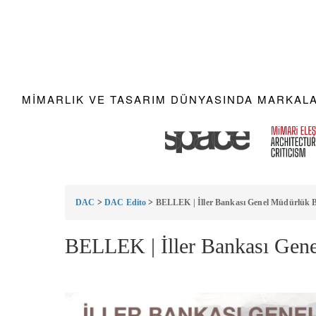
MIMARLIK VE TASARIM DÜNYASINDA MARKALAR
DAC
>
DAC Edito
>
BELLEK | İller Bankası Genel Müdürlük B
BELLEK | İller Bankası Gene