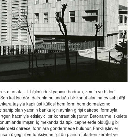
necek olursak… L biçimindeki yapının bodrum, zemin ve birinci
. Son kat ise dört dairenin bulunduğu bir konut alanına ev sahipliği
Ankara taşıyla kaplı üst kütlesi hem form hem de malzeme
 sahip olan yapının banka için ayrılan girişi dairesel formuyla
rtgen hacmiyle etkileyici bir kontrast oluşturur. Betonarme iskelete
onumlandırılmıştır. İç mekanda da tıpkı cephelerde olduğu gibi
elerdeki dairesel formlara göndermede bulunur. Farklı işlevleri
insan ölçeğini ve fonksiyonelliği ön planda tutarken zerafet ve