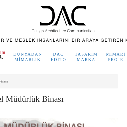
 VE MESLEK INSANLARINI BIR ARAYA GETIREN M
DÜNYADAN
DAC
TASARIM
MIMARI
MIMARLIK
EDITO
MARKA
PROJE
inası
l Müdürlük Binası