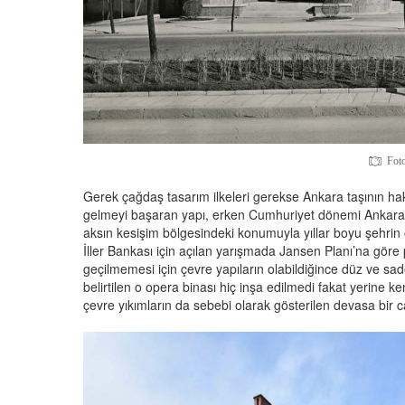
Foto
Gerek çağdaş tasarım ilkeleri gerekse Ankara taşının hak
gelmeyi başaran yapı, erken Cumhuriyet dönemi Ankara’sı
aksın kesişim bölgesindeki konumuyla yıllar boyu şehrin ö
İller Bankası için açılan yarışmada Jansen Planı’na gör
geçilmemesi için çevre yapıların olabildiğince düz ve sa
belirtilen o opera binası hiç inşa edilmedi fakat yerine
çevre yıkımların da sebebi olarak gösterilen devasa bir c