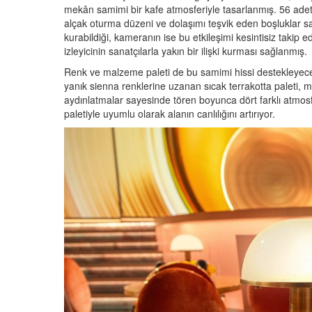
mekân samimi bir kafe atmosferiyle tasarlanmış. 56 adet
alçak oturma düzeni ve dolaşımı teşvik eden boşluklar 
kurabildiği, kameranın ise bu etkileşimi kesintisiz takip 
izleyicinin sanatçılarla yakın bir ilişki kurması sağlanmış.
Renk ve malzeme paleti de bu samimi hissi destekleyece
yanık sienna renklerine uzanan sıcak terrakotta paleti, 
aydınlatmalar sayesinde tören boyunca dört farklı atmosf
paletiyle uyumlu olarak alanın canlılığını artırıyor.