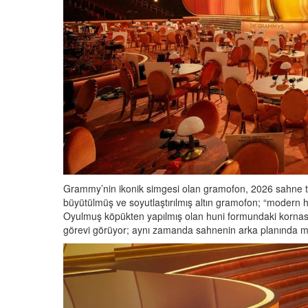
Grammy’nin ikonik simgesi olan gramofon, 2026 sahne tas
büyütülmüş ve soyutlaştırılmış altın gramofon; “modern 
Oyulmuş köpükten yapılmış olan huni formundaki kornası, s
görevi görüyor; aynı zamanda sahnenin arka planında mim