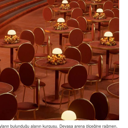
yların bulunduğu alanın kurgusu. Devasa arena ölçeğine rağmen,