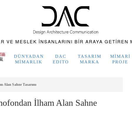
 VE MESLEK INSANLARINI BIR ARAYA GETIREN M
DÜNYADAN
DAC
TASARIM
MIMARI
MIMARLIK
EDITO
MARKA
PROJE
m Alan Sahne Tasarımı
mofondan İlham Alan Sahne