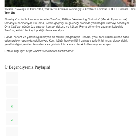
Trenčín, Slovakya. © Tumi-1983, Wikimedia Commons aracılığıyla, Creative Commons CC0 1.0 Evrensel Kamu 
Trenčín
Slovakya’nın tarihi kentlerinden olan Trenčín, 2026’ya “Awakening Curiosity” (Merakı Uyandırmak)
temasıyla hazırlanıyor. Bu tema, kentin geçmişi ile geleceği arasında yeni bağlar kurmayı hedefliyor.
Orta Çağ’dan günümüze uzanan kentsel dokusu ve kökeni Roma dönemine dayanan kalesiyle
Trenčín, kültürü bir keşif pratiği olarak ele alıyor.
Sanat, zanaat ve yaratıcılığı kutlayan bir etkinlik programıyla Trenčín, yerel toplulukları sürece dahil
eden projeler etrafında şekilleniyor. Kent, kültür başkentliğini yalnızca turistik bir fırsat olarak değil;
yerel kimliğini yeniden tanımlama ve görünür kılma aracı olarak kullanmayı amaçlıyor.
Detaylı bilgi için: https://www.trencin2026.eu/en/home/
0
Beğendiyseniz Paylaşın!