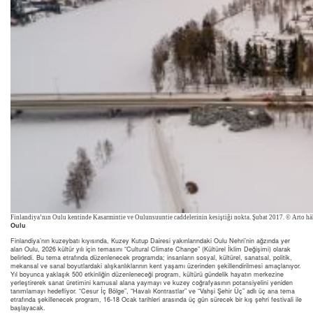
Finlandiya’nın Oulu kentinde Kasarmintie ve Oulunsuuntie caddelerinin kesiştiği nokta. Şubat 2017. © Arto hä
Oulu
Finlandiya’nın kuzeybatı kıyısında, Kuzey Kutup Dairesi yakınlarındaki Oulu Nehri’nin ağzında yer
alan Oulu, 2026 kültür yılı için temasını “Cultural Climate Change” (Kültürel İklim Değişimi) olarak
belirledi. Bu tema etrafında düzenlenecek programda; insanların sosyal, kültürel, sanatsal, politik,
mekansal ve sanal boyutlardaki alışkanlıklarının kent yaşamı üzerinden şekillendirilmesi amaçlanıyor.
Yıl boyunca yaklaşık 500 etkinliğin düzenleneceği program, kültürü gündelik hayatın merkezine
yerleştirerek sanat üretimini kamusal alana yaymayı ve kuzey coğrafyasının potansiyelini yeniden
tanımlamayı hedefliyor. “Cesur İç Bölge”, “Havalı Kontrastlar” ve “Vahşi Şehir Üç” adlı üç ana tema
etrafında şekillenecek program, 16-18 Ocak tarihleri arasında üç gün sürecek bir kış şehri festivali ile
başlayacak.