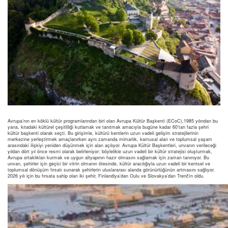
Avrupa’nın en köklü kültür programlarından biri olan Avrupa Kültür Başkenti (ECoC),1985 yılından bu
yana, kıtadaki kültürel çeşitliliği kutlamak ve tanıtmak amacıyla bugüne kadar 60’tan fazla şehri
kültür başkenti olarak seçti. Bu girişimle, kültürü kentlerin uzun vadeli gelişim stratejilerinin
merkezine yerleştirmek amaçlanırken aynı zamanda mimarlık, kamusal alan ve toplumsal yaşam
arasındaki ilişkiyi yeniden düşünmek için alan açılıyor. Avrupa Kültür Başkentleri, unvanın verileceği
yıldan dört yıl önce resmi olarak belirleniyor; böylelikle uzun vadeli bir kültür stratejisi oluşturmak,
Avrupa ortaklıkları kurmak ve uygun altyapının hazır olmasını sağlamak için zaman tanınıyor. Bu
unvan, şehirler için geçici bir vitrin olmanın ötesinde, kültür aracılığıyla uzun vadeli bir kentsel ve
toplumsal dönüşüm fırsatı sunarak şehirlerin uluslararası alanda görünürlüğünün artmasını sağlıyor.
2026 yılı için bu fırsata sahip olan iki şehir, Finlandiya’dan Oulu ve Slovakya’dan Trenčín oldu.