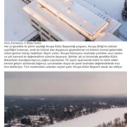
Oulu, Finlandiya. © Marko Kallio
Her yıl genellikle iki şehrin seçildiği Avrupa Kültür Başkentliği programı, Avrupa Birliği’nin kültürel
çeşitliliğini kutlamayı, ortak bir kültürel alan duygusunu güçlendirmeyi ve kültürün kentsel gelişimdeki
rolünü görünür kılmayı hedefliyor. Seçim süreci, Avrupa Komisyonu tarafından yürütülen uzun soluklu
ve çok katmanlı bir değerlendirme sürecine dayanıyor. Şehirler, altı yıl öncesinde genellikle Kültür
Bakanlıkları aracılığıyla başvuru çağrısı yayınlıyorlar. Ön seçim aşamasında kültür ve kültür odaklı
kentsel gelişim alanlarında bağımsız uzmanlardan oluşan bir panel tarafından değerlendirilerek kısa
liste belirleniyor. Tüm incelemelerin ardından seçilen şehir, Avrupa Kültür Başkenti olarak ilan ediliyor.