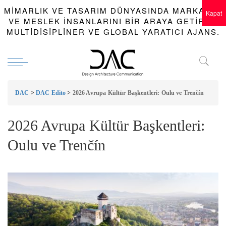
MIMARLIK VE TASARIM DÜNYASINDA MARKALAR
Kapat
VE MESLEK INSANLARINI BIR ARAYA GETIREN
MULTIDISIPLINER VE GLOBAL YARATICI AJANS.
DAC
>
DAC Edito
>
2026 Avrupa Kültür Başkentleri: Oulu ve Trenčín
2026 Avrupa Kültür Başkentleri:
Oulu ve Trenčín