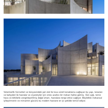
Veterinerlik hizmetleri ve bünyesindeki pet otel ile kısa süreli konaklama sağlayan bu yapı, terasları
ve bahçeleri ile hastalar ve ziyaretçiler için stres azaltıcı bir mekan haline gelmiş. Gün ışığı, temiz
hava ve bitkilerle zenginleştirilmiş doğal ortam, hastalara terapi etkisi sağlıyor. Böylelikle mekansal
iyileştirmenin ve mimarinin gücünü bu modern hastane en iyi şekilde temsil ediyor.