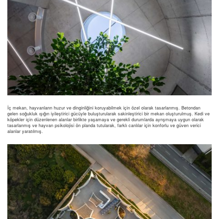
İç mekan, hayvanların huzur ve dinginliğini koruyabilmek için özel olarak tasarlanmış. Betondan
gelen soğukluk ışığın iyileştirici gücüyle buluşturularak sakinleştirici bir mekan oluşturulmuş. Kedi ve
köpekler için düzenlenen alanlar birlikte yaşamaya ve gerekli durumlarda ayrışmaya uygun olarak
tasarlanmış ve hayvan psikolojisi ön planda tutularak, farklı canlılar için konforlu ve güven verici
alanlar yaratılmış.