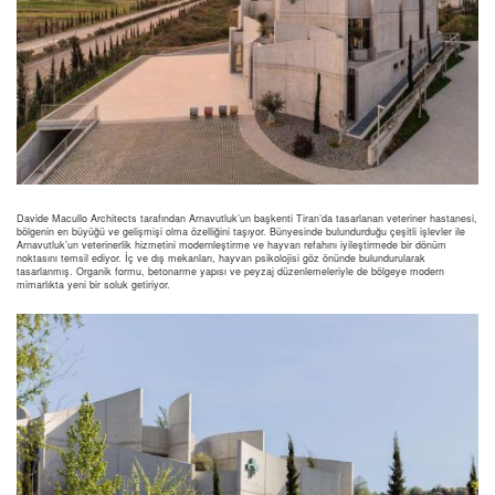
Davide Macullo Architects tarafından Arnavutluk’un başkenti Tiran’da tasarlanan veteriner hastanesi,
bölgenin en büyüğü ve gelişmişi olma özelliğini taşıyor. Bünyesinde bulundurduğu çeşitli işlevler ile
Arnavutluk’un veterinerlik hizmetini modernleştirme ve hayvan refahını iyileştirmede bir dönüm
noktasını temsil ediyor. İç ve dış mekanları, hayvan psikolojisi göz önünde bulundurularak
tasarlanmış. Organik formu, betonarme yapısı ve peyzaj düzenlemeleriyle de bölgeye modern
mimarlıkta yeni bir soluk getiriyor.