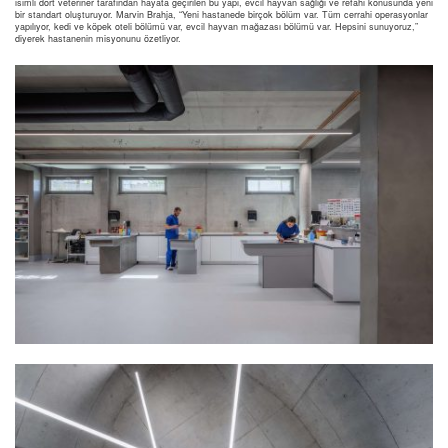
isimli dört veteriner tarafından hayata geçirilen bu yapı, evcil hayvan sağlığı ve refahı konusunda yeni
bir standart oluşturuyor. Marvin Brahja, “Yeni hastanede birçok bölüm var. Tüm cerrahi operasyonlar
yapılıyor, kedi ve köpek oteli bölümü var, evcil hayvan mağazası bölümü var. Hepsini sunuyoruz,”
diyerek hastanenin misyonunu özetliyor.