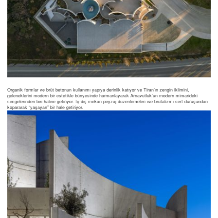
Organik formlar ve brüt betonun kullanımı yapıya derinlik katıyor ve Tiran’ın zengin iklimini,
geleneklerini modern bir estetikle bünyesinde harmanlayarak Arnavutluk’un modern mimarideki
simgelerinden biri haline getiriyor. İç-dış mekan peyzaj düzenlemeleri ise brütalizmi sert duruşundan
kopararak “yaşayan” bir hale getiriyor.