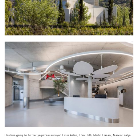
Hastane geniş bir hizmet yelpazesi sunuyor. Emre Aslan, Erko Prifti, Martin Llazani, Marvin Brahja