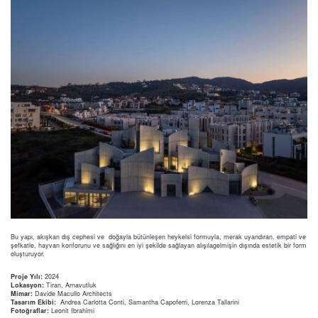
Bu yapı, akışkan dış cephesi ve doğayla bütünleşen heykelsi formuyla, merak uyandıran, empati ve
şefkatle, hayvan konforunu ve sağlığını en iyi şekilde sağlayan alışılagelmişin dışında estetik bir form
oluşturuyor.
Proje Yılı:
2024
Lokasyon:
Tiran, Arnavutluk
Mimar:
Davide Macullo Architects
Tasarım Ekibi:
Andrea Carlotta Conti, Samantha Capoferri, Lorenza Tallarini
Fotoğraflar:
Leonit Ibrahimi