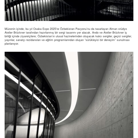
Müzenin içinde, bu yıl Osaka Expo 2025’te Özbekistan Pavyonu’nu da tasarlayan Alman stüdyo
Atelier Brückner tarafından hazırlanmış bir sergi tasarımı yer alacak. Ando ve Atelier Brückner iş
birliği içinde ziyaretçilere; Özbekistan’ın ulusal hazinelerinden oluşacak kalıcı sergiler, geçici sergiler,
yayınlar, sanatçı rezidansları ve eğitim programlarından oluşan “sürükleyici bir deneyim” sunulması
planlanıyor.