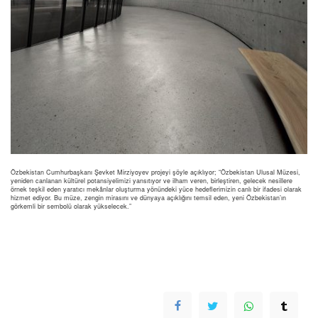
Özbekistan Cumhurbaşkanı Şevket Mirziyoyev projeyi şöyle açıklıyor; “Özbekistan Ulusal Müzesi,
yeniden canlanan kültürel potansiyelimizi yansıtıyor ve ilham veren, birleştiren, gelecek nesillere
örnek teşkil eden yaratıcı mekânlar oluşturma yönündeki yüce hedeflerimizin canlı bir ifadesi olarak
hizmet ediyor. Bu müze, zengin mirasını ve dünyaya açıklığını temsil eden, yeni Özbekistan’ın
görkemli bir sembolü olarak yükselecek.”