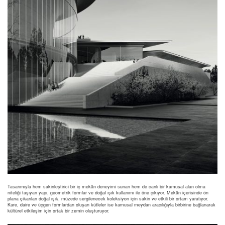
Tasarımıyla hem sakinleştirici bir iç mekân deneyimi sunan hem de canlı bir kamusal alan olma
niteliği taşıyan yapı, geometrik formlar ve doğal ışık kullanımı ile öne çıkıyor. Mekân içerisinde ön
plana çıkarılan doğal ışık, müzede sergilenecek koleksiyon için sakin ve etkili bir ortam yaratıyor.
Kare, daire ve üçgen formlardan oluşan kütleler ise kamusal meydan aracılığıyla birbirine bağlanarak
kültürel etkileşim için ortak bir zemin oluşturuyor.