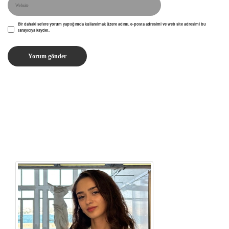
Bir dahaki sefere yorum yaptığımda kullanılmak üzere adımı, e-posta adresimi ve web site adresimi bu
tarayıcıya kaydet.