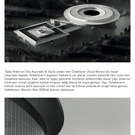
Tadao Ando’nun Orta Asya’daki ilk büyük projesi olan Özbekistan Ulusal Müzesi için inşaat
çalışmaları başladı. Özbekistan’ın başkenti Taşkent’te yer alacak müzenin içerisinde hem müze hem
kütüphane bulunuyor. Kare, daire ve üçgen geometrik formlarının birleşiminden oluşan yapı, Ando’nun
minimalist mimari çizgilerini kültürel mirastan aldığı ilhamla bir araya getiriyor. Yapı, Özbekistan’ın
kültürel mirasına atıfta bulunuyor ve hem mimari hem de kültürel anlamda bir simge haline gelmesi
hedefleniyor. Müzenin Mart 2028’de açılması planlanıyor.