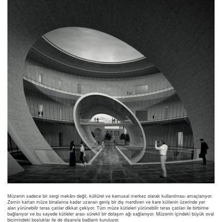
Müzenin sadece bir sergi mekânı değil, kültürel ve kamusal merkez olarak kullanılması amaçlanıyor.
Zemin kattan müze binalarına kadar uzanan geniş bir dış merdiven ve kare kütlenin üzerinde yer
alan yürünebilir teras çatılar dikkat çekiyor. Tüm müze kütleleri yürünebilir teras çatıları ile birbirine
bağlanıyor ve bu sayede kütleler arası sürekli bir dolaşım ağı sağlanıyor. Müzenin içindeki büyük oval
biçimindeki boşluklar ile de dışarıyla bağlantı kuruluyor.