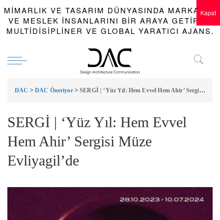
MIMARLIK VE TASARIM DÜNYASINDA MARKALAR
Kapat
VE MESLEK INSANLARINI BIR ARAYA GETIREN
MULTIDISIPLINER VE GLOBAL YARATICI AJANS.
DAC
>
DAC Öneriyor
>
SERGİ | ‘Yüz Yıl: Hem Evvel Hem Ahir’ Sergisi Müze Evliyagil’de
SERGİ | ‘Yüz Yıl: Hem Evvel
Hem Ahir’ Sergisi Müze
Evliyagil’de