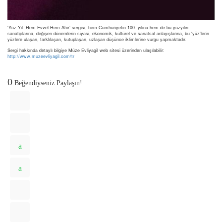
‘Yüz Yıl: Hem Evvel Hem Ahir’ sergisi, hem Cumhuriyetin 100. yılına hem de bu yüzyılın
sanatçılarına, değişen dönemlerin siyasi, ekonomik, kültürel ve sanatsal anlayışlarına, bu ‘yüz’lerin
yüzlere ulaşan, farklılaşan, kutuplaşan, uzlaşan düşünce iklimlerine vurgu yapmaktadır.
Sergi hakkında detaylı bilgiye Müze Evliyagil web sitesi üzerinden ulaşılabilir:
http://www.muzeevliyagil.com/tr
0
Beğendiyseniz Paylaşın!