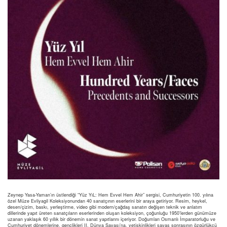
Zeynep Yasa-Yaman’ın üstlendiği “Yüz YıL: Hem Evvel Hem Ahir” sergisi, Cumhuriyetin 100. yılına
özel Müze Evliyagil Koleksiyonundan 40 sanatçının eserlerini bir araya getiriyor. Resim, heykel,
desen/çizim, baskı, yerleştirme, video gibi modern/çağdaş sanatın değişen teknik ve anlatım
dillerinde yapıt üreten sanatçıların eserlerinden oluşan koleksiyon, çoğunluğu 1950’lerden günümüze
uzanan yaklaşık 60 yıllık bir dönemin sanat yapıtlarını içeriyor. Doğumları Osmanlı İmparatorluğu ve
Cumhuriyet dönemlerine, gençlikleri II. Dünya Savaşı’na, yetişkinlikleri savaş sonrasının özgürlükçü