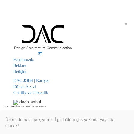
©
Hakkımızda
Reklam
İletişim
DAC JOBS | Kariyer
Bülten Arşivi
Gizlilik ve Güvenlik
dacistanbul
2020 | DAC İstanbul | Tüm Hakları Saklıdır
Üzerinde hala çalışıyoruz. İlgili bölüm çok yakında yayında
olacak!