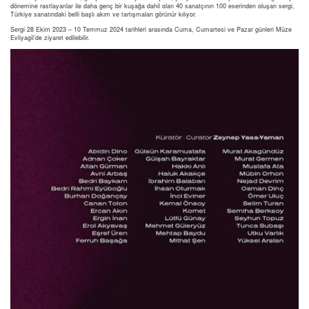
dönemine rastlayanlar ile daha genç bir kuşağa dahil olan 40 sanatçının 100 eserinden oluşan sergi,
Türkiye sanatındaki belli başlı akım ve tartışmaları görünür kılıyor.
Sergi 28 Ekim 2023 – 10 Temmuz 2024 tarihleri arasında Cuma, Cumartesi ve Pazar günleri Müze
Evliyagil’de ziyaret edilebilir.