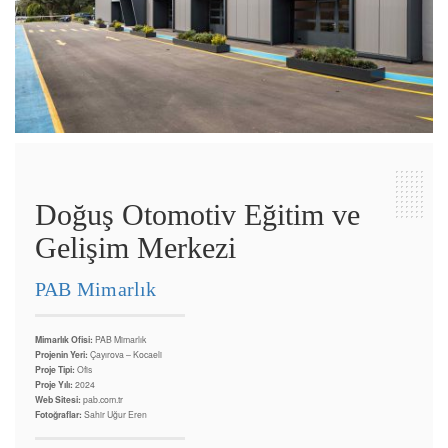
Doğuş Otomotiv Eğitim ve
Gelişim Merkezi
PAB Mimarlık
Mimarlık Ofisi:
PAB Mimarlık
Projenin Yeri:
Çayırova – Kocaeli
Proje Tipi:
Ofis
Proje Yılı:
2024
Web Sitesi:
pab.com.tr
Fotoğraflar:
Sahir Uğur Eren