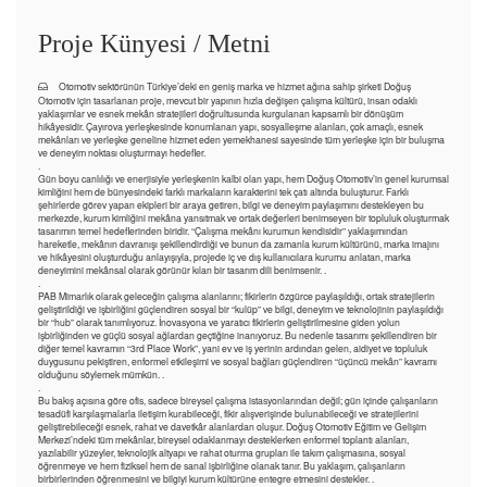
Proje Künyesi / Metni
Otomotiv sektörünün Türkiye’deki en geniş marka ve hizmet ağına sahip şirketi Doğuş
Otomotiv için tasarlanan proje, mevcut bir yapının hızla değişen çalışma kültürü, insan odaklı
yaklaşımlar ve esnek mekân stratejileri doğrultusunda kurgulanan kapsamlı bir dönüşüm
hikâyesidir. Çayırova yerleşkesinde konumlanan yapı, sosyalleşme alanları, çok amaçlı, esnek
mekânları ve yerleşke geneline hizmet eden yemekhanesi sayesinde tüm yerleşke için bir buluşma
ve deneyim noktası oluşturmayı hedefler.
.
Gün boyu canlılığı ve enerjisiyle yerleşkenin kalbi olan yapı, hem Doğuş Otomotiv’in genel kurumsal
kimliğini hem de bünyesindeki farklı markaların karakterini tek çatı altında buluşturur. Farklı
şehirlerde görev yapan ekipleri bir araya getiren, bilgi ve deneyim paylaşımını destekleyen bu
merkezde, kurum kimliğini mekâna yansıtmak ve ortak değerleri benimseyen bir topluluk oluşturmak
tasarımın temel hedeflerinden biridir. “Çalışma mekânı kurumun kendisidir” yaklaşımından
hareketle, mekânın davranışı şekillendirdiği ve bunun da zamanla kurum kültürünü, marka imajını
ve hikâyesini oluşturduğu anlayışıyla, projede iç ve dış kullanıcılara kurumu anlatan, marka
deneyimini mekânsal olarak görünür kılan bir tasarım dili benimsenir. .
.
PAB Mimarlık olarak geleceğin çalışma alanlarını; fikirlerin özgürce paylaşıldığı, ortak stratejilerin
geliştirildiği ve işbirliğini güçlendiren sosyal bir “kulüp” ve bilgi, deneyim ve teknolojinin paylaşıldığı
bir “hub” olarak tanımlıyoruz. İnovasyona ve yaratıcı fikirlerin geliştirilmesine giden yolun
işbirliğinden ve güçlü sosyal ağlardan geçtiğine inanıyoruz. Bu nedenle tasarımı şekillendiren bir
diğer temel kavramın “3rd Place Work”, yani ev ve iş yerinin ardından gelen, aidiyet ve topluluk
duygusunu pekiştiren, enformel etkileşimi ve sosyal bağları güçlendiren “üçüncü mekân” kavramı
olduğunu söylemek mümkün. .
.
Bu bakış açısına göre ofis, sadece bireysel çalışma istasyonlarından değil; gün içinde çalışanların
tesadüfi karşılaşmalarla iletişim kurabileceği, fikir alışverişinde bulunabileceği ve stratejilerini
geliştirebileceği esnek, rahat ve davetkâr alanlardan oluşur. Doğuş Otomotiv Eğitim ve Gelişim
Merkezi’ndeki tüm mekânlar, bireysel odaklanmayı desteklerken enformel toplantı alanları,
yazılabilir yüzeyler, teknolojik altyapı ve rahat oturma grupları ile takım çalışmasına, sosyal
öğrenmeye ve hem fiziksel hem de sanal işbirliğine olanak tanır. Bu yaklaşım, çalışanların
birbirlerinden öğrenmesini ve bilgiyi kurum kültürüne entegre etmesini destekler. .