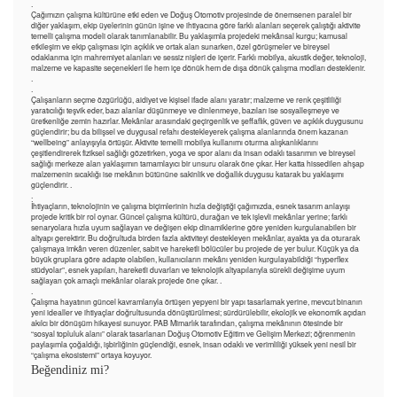
.
Çağımızın çalışma kültürüne etki eden ve Doğuş Otomotiv projesinde de önemsenen paralel bir
diğer yaklaşım, ekip üyelerinin günün işine ve ihtiyacına göre farklı alanları seçerek çalıştığı aktivite
temelli çalışma modeli olarak tanımlanabilir. Bu yaklaşımla projedeki mekânsal kurgu; kamusal
etkileşim ve ekip çalışması için açıklık ve ortak alan sunarken, özel görüşmeler ve bireysel
odaklanma için mahremiyet alanları ve sessiz nişleri de içerir. Farklı mobilya, akustik değer, teknoloji,
malzeme ve kapasite seçenekleri ile hem içe dönük hem de dışa dönük çalışma modları desteklenir.
.
.
Çalışanların seçme özgürlüğü, aidiyet ve kişisel ifade alanı yaratır; malzeme ve renk çeşitliliği
yaratıcılığı teşvik eder, bazı alanlar düşünmeye ve dinlenmeye, bazıları ise sosyalleşmeye ve
üretkenliğe zemin hazırlar. Mekânlar arasındaki geçirgenlik ve şeffaflık, güven ve açıklık duygusunu
güçlendirir; bu da bilişsel ve duygusal refahı destekleyerek çalışma alanlarında önem kazanan
“wellbeing” anlayışıyla örtüşür. Aktivite temelli mobilya kullanımı oturma alışkanlıklarını
çeşitlendirerek fiziksel sağlığı gözetirken, yoga ve spor alanı da insan odaklı tasarımın ve bireysel
sağlığı merkeze alan yaklaşımın tamamlayıcı bir unsuru olarak öne çıkar. Her katta hissedilen ahşap
malzemenin sıcaklığı ise mekânın bütününe sakinlik ve doğallık duygusu katarak bu yaklaşımı
güçlendirir. .
.
İhtiyaçların, teknolojinin ve çalışma biçimlerinin hızla değiştiği çağımızda, esnek tasarım anlayışı
projede kritik bir rol oynar. Güncel çalışma kültürü, durağan ve tek işlevli mekânlar yerine; farklı
senaryolara hızla uyum sağlayan ve değişen ekip dinamiklerine göre yeniden kurgulanabilen bir
altyapı gerektirir. Bu doğrultuda birden fazla aktiviteyi destekleyen mekânlar, ayakta ya da oturarak
çalışmaya imkân veren düzenler, sabit ve hareketli bölücüler bu projede de yer bulur. Küçük ya da
büyük gruplara göre adapte olabilen, kullanıcıların mekânı yeniden kurgulayabildiği “hyperflex
stüdyolar”, esnek yapıları, hareketli duvarları ve teknolojik altyapılarıyla sürekli değişime uyum
sağlayan çok amaçlı mekânlar olarak projede öne çıkar. .
.
Çalışma hayatının güncel kavramlarıyla örtüşen yepyeni bir yapı tasarlamak yerine, mevcut binanın
yeni idealler ve ihtiyaçlar doğrultusunda dönüştürülmesi; sürdürülebilir, ekolojik ve ekonomik açıdan
akılcı bir dönüşüm hikayesi sunuyor. PAB Mimarlık tarafından, çalışma mekânının ötesinde bir
“sosyal topluluk alanı” olarak tasarlanan Doğuş Otomotiv Eğitim ve Gelişim Merkezi; öğrenmenin
paylaşımla çoğaldığı, işbirliğinin güçlendiği, esnek, insan odaklı ve verimliliği yüksek yeni nesil bir
“çalışma ekosistemi” ortaya koyuyor.
Beğendiniz mi?